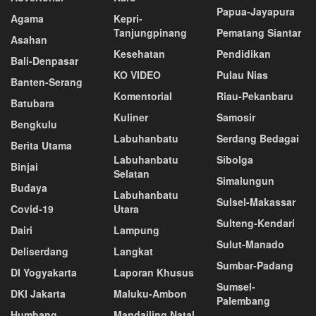
Papua-Jayapura
Agama
Kepri-
Tanjungpinang
Pematang Siantar
Asahan
Kesehatan
Pendidikan
Bali-Denpasar
KO VIDEO
Pulau Nias
Banten-Serang
Komentorial
Riau-Pekanbaru
Batubara
Kuliner
Samosir
Bengkulu
Labuhanbatu
Serdang Bedagai
Berita Utama
Labuhanbatu
Sibolga
Binjai
Selatan
Simalungun
Budaya
Labuhanbatu
Sulsel-Makassar
Covid-19
Utara
Sulteng-Kendari
Dairi
Lampung
Sulut-Manado
Deliserdang
Langkat
Sumbar-Padang
DI Yogyakarta
Laporan Khusus
Sumsel-
DKI Jakarta
Maluku-Ambon
Palembang
Humbang
Mandailing Natal