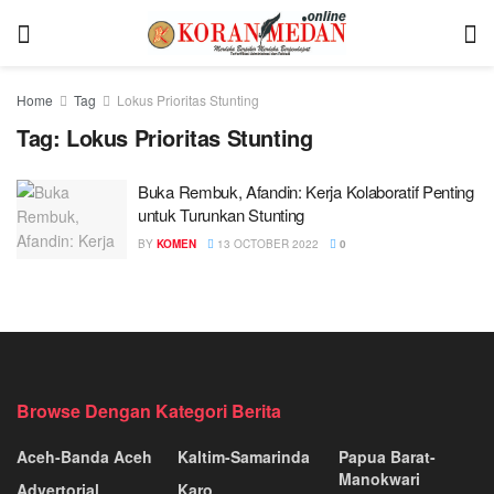
Home
Tag
Lokus Prioritas Stunting
Tag:
Lokus Prioritas Stunting
Buka Rembuk, Afandin: Kerja Kolaboratif Penting
untuk Turunkan Stunting
BY
KOMEN
13 OCTOBER 2022
0
Browse Dengan Kategori Berita
Aceh-Banda Aceh
Kaltim-Samarinda
Papua Barat-
Manokwari
Advertorial
Karo