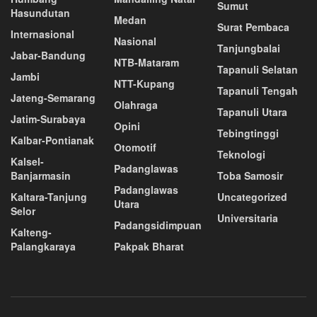
Sumut
Hasundutan
Medan
Surat Pembaca
Internasional
Nasional
Tanjungbalai
Jabar-Bandung
NTB-Mataram
Tapanuli Selatan
Jambi
NTT-Kupang
Tapanuli Tengah
Jateng-Semarang
Olahraga
Tapanuli Utara
Jatim-Surabaya
Opini
Tebingtinggi
Kalbar-Pontianak
Otomotif
Teknologi
Kalsel-
Padanglawas
Banjarmasin
Toba Samosir
Padanglawas
Kaltara-Tanjung
Uncategorized
Utara
Selor
Universitaria
Padangsidimpuan
Kalteng-
Palangkaraya
Pakpak Bharat