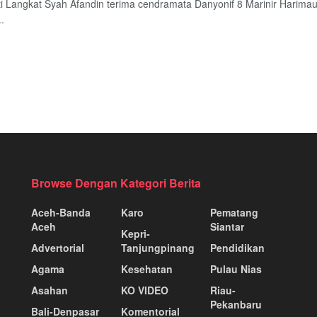
ti Langkat Syah Afandin terima cendramata Danyonif 8 Marinir Harimau
.
Browse Dengan Kategori Berita
Aceh-Banda
Karo
Pematang
Aceh
Siantar
Kepri-
Advertorial
Tanjungpinang
Pendidikan
Agama
Kesehatan
Pulau Nias
Asahan
KO VIDEO
Riau-
Pekanbaru
Bali-Denpasar
Komentorial