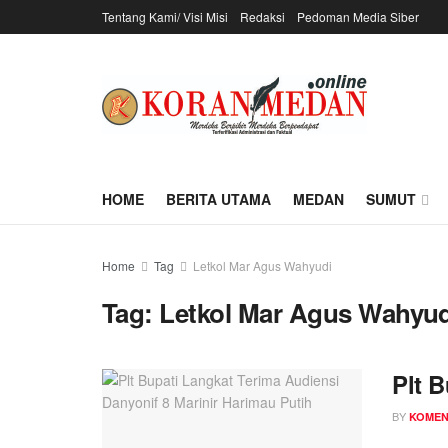
Tentang Kami/ Visi Misi
Redaksi
Pedoman Media Siber
HOME
BERITA UTAMA
MEDAN
SUMUT
Home
Tag
Letkol Mar Agus Wahyudi
Tag:
Letkol Mar Agus Wahyud
Plt 
BY
KOME