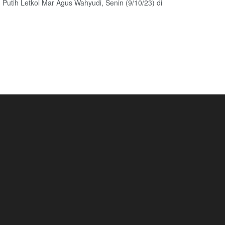
 Putih Letkol Mar Agus Wahyudi, Senin (9/10/23) di