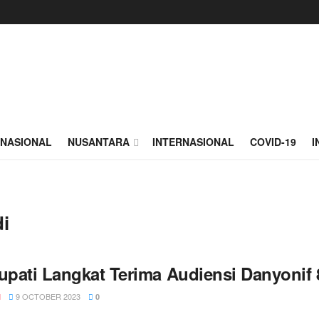
NASIONAL
NUSANTARA
INTERNASIONAL
COVID-19
I
i
Bupati Langkat Terima Audiensi Danyonif 
9 OCTOBER 2023
N
0