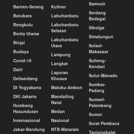
Samosir
Banten-Serang
Kuliner
Serdang
Batubara
Labuhanbatu
Bedagai
Bengkulu
Labuhanbatu
Sibolga
Selatan
Berita Utama
Simalungun
Labuhanbatu
Binjai
Utara
Sulsel-
Budaya
Makassar
Lampung
Covid-19
Sulteng-
Langkat
Kendari
Dairi
Laporan
Sulut-Manado
Deliserdang
Khusus
Sumbar-
DI Yogyakarta
Maluku-Ambon
Padang
DKI Jakarta
Mandailing
Sumsel-
Natal
Humbang
Palembang
Hasundutan
Medan
Sumut
Internasional
Nasional
Surat Pembaca
Jabar-Bandung
NTB-Mataram
Tanjungbalai