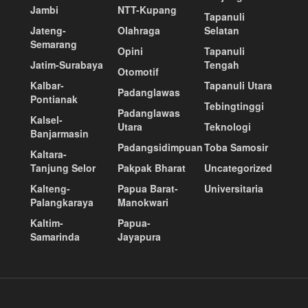
Jambi
NTT-Kupang
Tapanuli
Jateng-
Olahraga
Selatan
Semarang
Opini
Tapanuli
Jatim-Surabaya
Tengah
Otomotif
Kalbar-
Tapanuli Utara
Padanglawas
Pontianak
Tebingtinggi
Padanglawas
Kalsel-
Utara
Teknologi
Banjarmasin
Padangsidimpuan
Toba Samosir
Kaltara-
Tanjung Selor
Pakpak Bharat
Uncategorized
Kalteng-
Papua Barat-
Universitaria
Palangkaraya
Manokwari
Kaltim-
Papua-
Samarinda
Jayapura