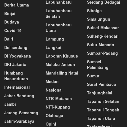
Labuhanbatu
Serdang Bedagai
Berita Utama
Labuhanbatu
Sibolga
Binjai
Selatan
Simalungun
Budaya
Labuhanbatu
Sulsel-Makassar
Covid-19
Utara
Sulteng-Kendari
Dairi
Lampung
Sulut-Manado
Deliserdang
Langkat
Sumbar-Padang
DI Yogyakarta
Laporan Khusus
Sumsel-
DKI Jakarta
Maluku-Ambon
Palembang
Humbang
Mandailing Natal
Sumut
Hasundutan
Medan
Surat Pembaca
Internasional
Nasional
Tanjungbalai
Jabar-Bandung
NTB-Mataram
Tapanuli Selatan
Jambi
NTT-Kupang
Tapanuli Tengah
Jateng-Semarang
Olahraga
Tapanuli Utara
Jatim-Surabaya
Opini
Tebingtinggi