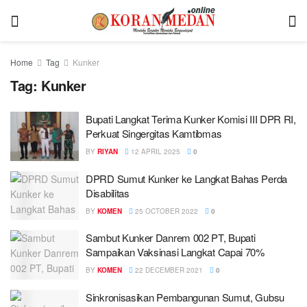
Home
Tag
Kunker
Tag:
Kunker
Bupati Langkat Terima Kunker Komisi III DPR RI,
Perkuat Singergitas Kamtibmas
BY
RIYAN
12 APRIL 2025
0
DPRD Sumut Kunker ke Langkat Bahas Perda
Disabilitas
BY
KOMEN
25 OCTOBER 2022
0
Sambut Kunker Danrem 002 PT, Bupati
Sampaikan Vaksinasi Langkat Capai 70%
BY
KOMEN
22 DECEMBER 2021
0
Sinkronisasikan Pembangunan Sumut, Gubsu