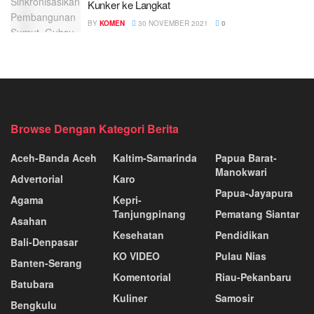
Kunker ke Langkat
BY
KOMEN
30 NOVEMBER 2021
0
Browse Dengan Kategori Berita
Aceh-Banda Aceh
Kaltim-Samarinda
Papua Barat-
Manokwari
Advertorial
Karo
Papua-Jayapura
Agama
Kepri-
Tanjungpinang
Pematang Siantar
Asahan
Kesehatan
Pendidikan
Bali-Denpasar
KO VIDEO
Pulau Nias
Banten-Serang
Komentorial
Riau-Pekanbaru
Batubara
Kuliner
Samosir
Bengkulu