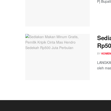
Pj Bupat
Sedi
Rp50
BY
KOME
LANGKAT
oleh mas