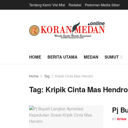
Tentang Kami/ Visi Misi
Redaksi
Pedoman Media Siber
HOME
BERITA UTAMA
MEDAN
SUMUT
Home
Tag
Kripik Cinta Mas Hendro
Tag:
Kripik Cinta Mas Hendro
Pj B
BY
RIYAN