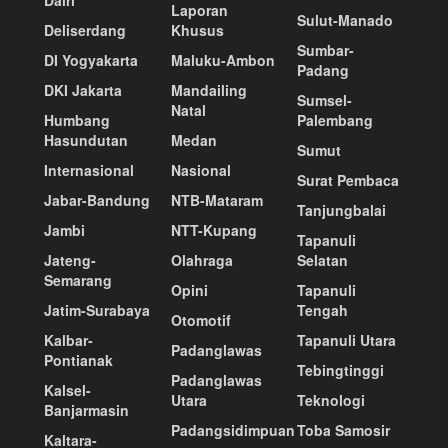
Laporan
Sulut-Manado
Deliserdang
Khusus
Sumbar-
DI Yogyakarta
Maluku-Ambon
Padang
DKI Jakarta
Mandailing
Sumsel-
Natal
Humbang
Palembang
Hasundutan
Medan
Sumut
Internasional
Nasional
Surat Pembaca
Jabar-Bandung
NTB-Mataram
Tanjungbalai
Jambi
NTT-Kupang
Tapanuli
Jateng-
Olahraga
Selatan
Semarang
Opini
Tapanuli
Jatim-Surabaya
Tengah
Otomotif
Kalbar-
Tapanuli Utara
Padanglawas
Pontianak
Tebingtinggi
Padanglawas
Kalsel-
Utara
Teknologi
Banjarmasin
Padangsidimpuan
Toba Samosir
Kaltara-