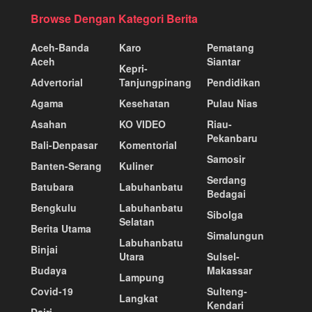
Browse Dengan Kategori Berita
Aceh-Banda
Karo
Pematang
Aceh
Siantar
Kepri-
Advertorial
Tanjungpinang
Pendidikan
Agama
Kesehatan
Pulau Nias
Asahan
KO VIDEO
Riau-
Pekanbaru
Bali-Denpasar
Komentorial
Samosir
Banten-Serang
Kuliner
Serdang
Batubara
Labuhanbatu
Bedagai
Bengkulu
Labuhanbatu
Sibolga
Selatan
Berita Utama
Simalungun
Labuhanbatu
Binjai
Utara
Sulsel-
Budaya
Makassar
Lampung
Covid-19
Sulteng-
Langkat
Kendari
Dairi