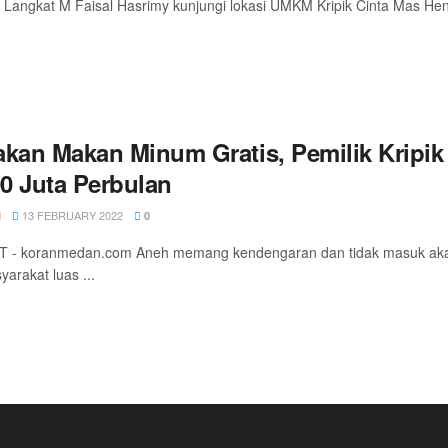
i Langkat M Faisal Hasrimy kunjungi lokasi UMKM Kripik Cinta Mas Hen
akan Makan Minum Gratis, Pemilik Kripi
0 Juta Perbulan
13 FEBRUARY 2022
N
0
 - koranmedan.com Aneh memang kendengaran dan tidak masuk akal k
yarakat luas ...