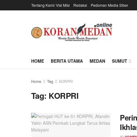
Tentang Kami/ Visi Misi
Redaksi
Pedoman Media Siber
HOME
BERITA UTAMA
MEDAN
SUMUT
Home
Tag
KORPRI
Tag:
KORPRI
Peri
Ikhl
BY
KOME