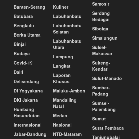
Samosir
Banten-Serang
Kuliner
Serdang
Batubara
Labuhanbatu
Bedagai
Bengkulu
Labuhanbatu
Sibolga
Selatan
Berita Utama
Simalungun
Labuhanbatu
Binjai
Utara
Sulsel-
Budaya
Makassar
Lampung
Covid-19
Sulteng-
Langkat
Kendari
Dairi
Laporan
Sulut-Manado
Deliserdang
Khusus
Sumbar-
DI Yogyakarta
Maluku-Ambon
Padang
DKI Jakarta
Mandailing
Sumsel-
Natal
Humbang
Palembang
Hasundutan
Medan
Sumut
Internasional
Nasional
Surat Pembaca
Jabar-Bandung
NTB-Mataram
Tanjungbalai