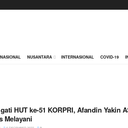
NASIONAL
NUSANTARA
INTERNASIONAL
COVID-19
I
ngati HUT ke-51 KORPRI, Afandin Yakin 
as Melayani
6 DECEMBER 2022
N
0