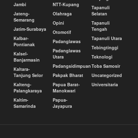
Jambi
NTT-Kupang
Tapanuli
Jateng-
Olahraga
Selatan
Semarang
Opini
Tapanuli
Jatim-Surabaya
Tengah
Otomotif
Kalbar-
Tapanuli Utara
Padanglawas
Pontianak
Tebingtinggi
Padanglawas
Kalsel-
Utara
Teknologi
Banjarmasin
Padangsidimpuan
Toba Samosir
Kaltara-
Tanjung Selor
Pakpak Bharat
Uncategorized
Kalteng-
Papua Barat-
Universitaria
Palangkaraya
Manokwari
Kaltim-
Papua-
Samarinda
Jayapura