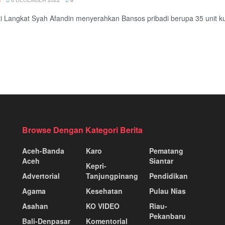
ti Langkat Syah Afandin menyerahkan Bansos pribadi berupa 35 unit kurs
Browse Dengan Kategori Berita
Aceh-Banda
Karo
Pematang
Aceh
Siantar
Kepri-
Advertorial
Tanjungpinang
Pendidikan
Agama
Kesehatan
Pulau Nias
Asahan
KO VIDEO
Riau-
Pekanbaru
Bali-Denpasar
Komentorial