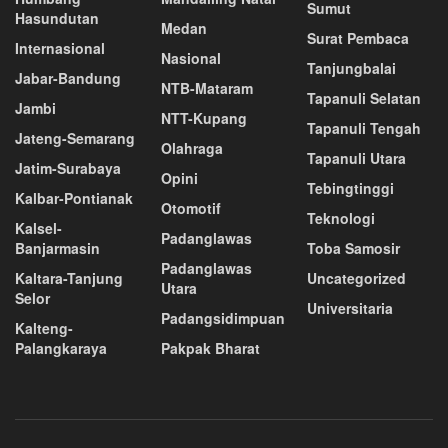
Sumut
Hasundutan
Medan
Surat Pembaca
Internasional
Nasional
Tanjungbalai
Jabar-Bandung
NTB-Mataram
Tapanuli Selatan
Jambi
NTT-Kupang
Tapanuli Tengah
Jateng-Semarang
Olahraga
Tapanuli Utara
Jatim-Surabaya
Opini
Tebingtinggi
Kalbar-Pontianak
Otomotif
Teknologi
Kalsel-
Padanglawas
Banjarmasin
Toba Samosir
Padanglawas
Kaltara-Tanjung
Uncategorized
Utara
Selor
Universitaria
Padangsidimpuan
Kalteng-
Palangkaraya
Pakpak Bharat