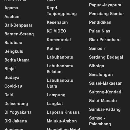
Papua-Jayapura
Agama
Kepri-
Tanjungpinang
Pematang Siantar
Asahan
Kesehatan
Pendidikan
Bali-Denpasar
KO VIDEO
Pulau Nias
Banten-Serang
Komentorial
Riau-Pekanbaru
Batubara
Kuliner
Samosir
Bengkulu
Labuhanbatu
Serdang Bedagai
Berita Utama
Labuhanbatu
Sibolga
Binjai
Selatan
Simalungun
Budaya
Labuhanbatu
Sulsel-Makassar
Covid-19
Utara
Sulteng-Kendari
Dairi
Lampung
Sulut-Manado
Deliserdang
Langkat
Sumbar-Padang
DI Yogyakarta
Laporan Khusus
Sumsel-
DKI Jakarta
Maluku-Ambon
Palembang
Humbang
Mandailing Natal