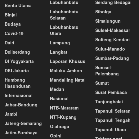
Labuhanbatu
Serdang Bedagai
Berita Utama
Labuhanbatu
Sibolga
Binjai
Selatan
Simalungun
Budaya
Labuhanbatu
Sulsel-Makassar
Covid-19
Utara
Sulteng-Kendari
Dairi
Lampung
Sulut-Manado
Deliserdang
Langkat
Sumbar-Padang
DI Yogyakarta
Laporan Khusus
Sumsel-
DKI Jakarta
Maluku-Ambon
Palembang
Humbang
Mandailing Natal
Sumut
Hasundutan
Medan
Surat Pembaca
Internasional
Nasional
Tanjungbalai
Jabar-Bandung
NTB-Mataram
Tapanuli Selatan
Jambi
NTT-Kupang
Tapanuli Tengah
Jateng-Semarang
Olahraga
Tapanuli Utara
Jatim-Surabaya
Opini
Tebingtinggi