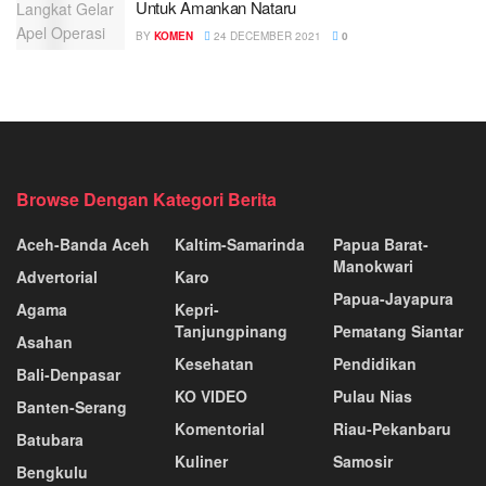
Untuk Amankan Nataru
BY
KOMEN
24 DECEMBER 2021
0
Browse Dengan Kategori Berita
Aceh-Banda Aceh
Kaltim-Samarinda
Papua Barat-
Manokwari
Advertorial
Karo
Papua-Jayapura
Agama
Kepri-
Tanjungpinang
Pematang Siantar
Asahan
Kesehatan
Pendidikan
Bali-Denpasar
KO VIDEO
Pulau Nias
Banten-Serang
Komentorial
Riau-Pekanbaru
Batubara
Kuliner
Samosir
Bengkulu