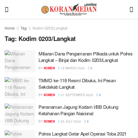
Home
Tag
Kodim 0203/Langkat
Tag:
Kodim 0203/Langkat
Miliaran Dana Pengamanan Pilkada untuk Polres
Langkat – Binjai dan Kodim 0203/Langkat
BY
KOMEN
19 MARCH 2024
0
TMMD ke-118 Resmi Dibuka, Ini Pesan
Sekdakab Langkat
BY
KOMEN
21 SEPTEMBER 2023
0
Penanaman Jagung Kodam I/BB Dukung
Ketahanan Pangan Nasional
BY
KOMEN
25 JULY 2022
0
Polres Langkat Gelar Apel Operasi Toba 2021