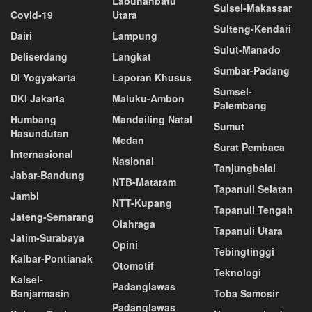
Labuhanbatu
Sulsel-Makassar
Covid-19
Utara
Sulteng-Kendari
Dairi
Lampung
Sulut-Manado
Deliserdang
Langkat
Sumbar-Padang
DI Yogyakarta
Laporan Khusus
Sumsel-
DKI Jakarta
Maluku-Ambon
Palembang
Humbang
Mandailing Natal
Sumut
Hasundutan
Medan
Surat Pembaca
Internasional
Nasional
Tanjungbalai
Jabar-Bandung
NTB-Mataram
Tapanuli Selatan
Jambi
NTT-Kupang
Tapanuli Tengah
Jateng-Semarang
Olahraga
Tapanuli Utara
Jatim-Surabaya
Opini
Tebingtinggi
Kalbar-Pontianak
Otomotif
Teknologi
Kalsel-
Padanglawas
Banjarmasin
Toba Samosir
Padanglawas