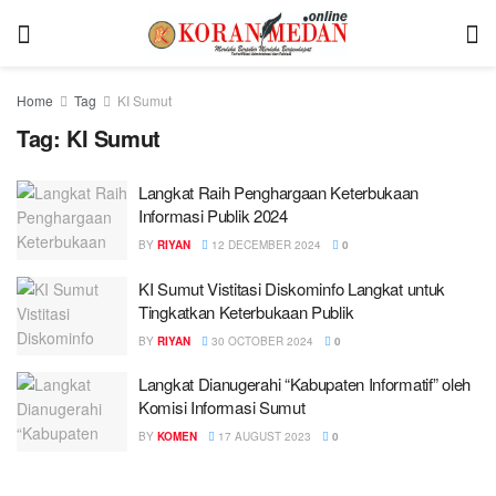
Home
Tag
KI Sumut
Tag:
KI Sumut
Langkat Raih Penghargaan Keterbukaan
Informasi Publik 2024
BY
RIYAN
12 DECEMBER 2024
0
KI Sumut Vistitasi Diskominfo Langkat untuk
Tingkatkan Keterbukaan Publik
BY
RIYAN
30 OCTOBER 2024
0
Langkat Dianugerahi “Kabupaten Informatif” oleh
Komisi Informasi Sumut
BY
KOMEN
17 AUGUST 2023
0