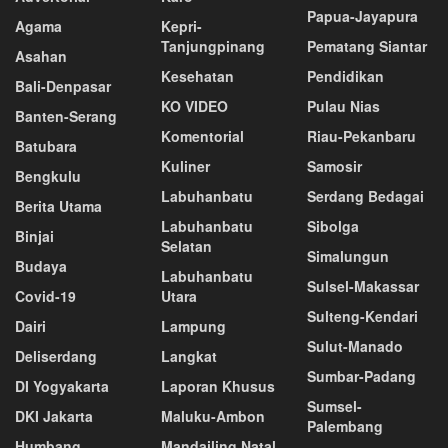
Papua-Jayapura
Agama
Kepri-
Tanjungpinang
Pematang Siantar
Asahan
Kesehatan
Pendidikan
Bali-Denpasar
KO VIDEO
Pulau Nias
Banten-Serang
Komentorial
Riau-Pekanbaru
Batubara
Kuliner
Samosir
Bengkulu
Labuhanbatu
Serdang Bedagai
Berita Utama
Labuhanbatu
Sibolga
Binjai
Selatan
Simalungun
Budaya
Labuhanbatu
Sulsel-Makassar
Covid-19
Utara
Sulteng-Kendari
Dairi
Lampung
Sulut-Manado
Deliserdang
Langkat
Sumbar-Padang
DI Yogyakarta
Laporan Khusus
Sumsel-
DKI Jakarta
Maluku-Ambon
Palembang
Humbang
Mandailing Natal