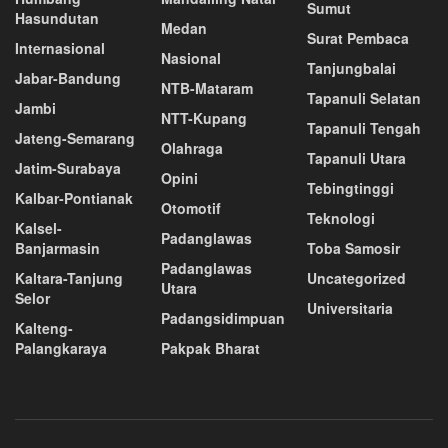
Sumut
Hasundutan
Medan
Surat Pembaca
Internasional
Nasional
Tanjungbalai
Jabar-Bandung
NTB-Mataram
Tapanuli Selatan
Jambi
NTT-Kupang
Tapanuli Tengah
Jateng-Semarang
Olahraga
Tapanuli Utara
Jatim-Surabaya
Opini
Tebingtinggi
Kalbar-Pontianak
Otomotif
Teknologi
Kalsel-
Padanglawas
Banjarmasin
Toba Samosir
Padanglawas
Kaltara-Tanjung
Uncategorized
Utara
Selor
Universitaria
Padangsidimpuan
Kalteng-
Palangkaraya
Pakpak Bharat