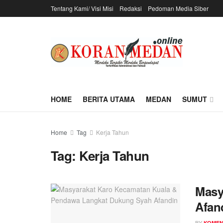
Tentang Kami/ Visi Misi
Redaksi
Pedoman Media Siber
HOME
BERITA UTAMA
MEDAN
SUMUT
Home
Tag
Kerja Tahun
Tag:
Kerja Tahun
Masy
Afan
BY
KOME