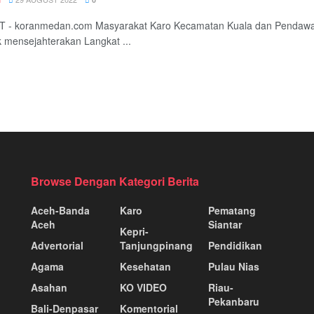
 - koranmedan.com Masyarakat Karo Kecamatan Kuala dan Pendawa 
 mensejahterakan Langkat ...
Browse Dengan Kategori Berita
Aceh-Banda
Karo
Pematang
Aceh
Siantar
Kepri-
Advertorial
Tanjungpinang
Pendidikan
Agama
Kesehatan
Pulau Nias
Asahan
KO VIDEO
Riau-
Pekanbaru
Bali-Denpasar
Komentorial