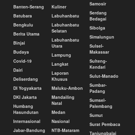
Samosir
Banten-Serang
Kuliner
Serdang
Batubara
Labuhanbatu
Bedagai
Bengkulu
Labuhanbatu
Sibolga
Selatan
Berita Utama
Simalungun
Labuhanbatu
Binjai
Utara
Sulsel-
Budaya
Makassar
Lampung
Covid-19
Sulteng-
Langkat
Kendari
Dairi
Laporan
Sulut-Manado
Deliserdang
Khusus
Sumbar-
DI Yogyakarta
Maluku-Ambon
Padang
DKI Jakarta
Mandailing
Sumsel-
Natal
Humbang
Palembang
Hasundutan
Medan
Sumut
Internasional
Nasional
Surat Pembaca
Jabar-Bandung
NTB-Mataram
Tanjungbalai