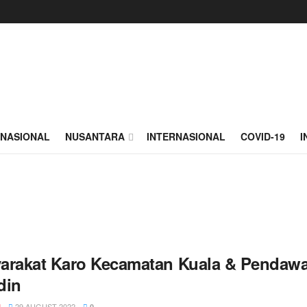
NASIONAL
NUSANTARA
INTERNASIONAL
COVID-19
I
arakat Karo Kecamatan Kuala & Pendaw
din
29 AUGUST 2022
N
0