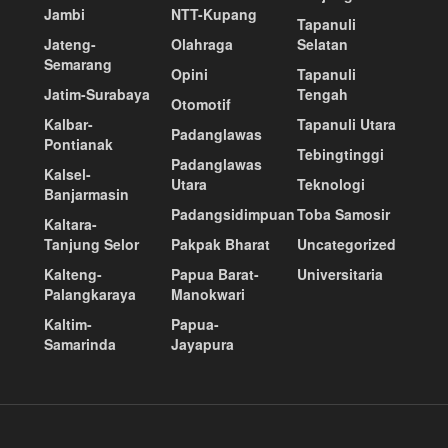
Jambi
NTT-Kupang
Tapanuli
Jateng-
Olahraga
Selatan
Semarang
Opini
Tapanuli
Jatim-Surabaya
Tengah
Otomotif
Kalbar-
Tapanuli Utara
Padanglawas
Pontianak
Tebingtinggi
Padanglawas
Kalsel-
Utara
Teknologi
Banjarmasin
Padangsidimpuan
Toba Samosir
Kaltara-
Tanjung Selor
Pakpak Bharat
Uncategorized
Kalteng-
Papua Barat-
Universitaria
Palangkaraya
Manokwari
Kaltim-
Papua-
Samarinda
Jayapura