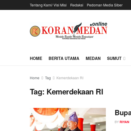
Tentang Kami/ Visi Misi
Redaksi
Pedoman Media Siber
HOME
BERITA UTAMA
MEDAN
SUMUT
Home
Tag
Kemerdekaan RI
Tag:
Kemerdekaan RI
Bupa
BY
RIYAN