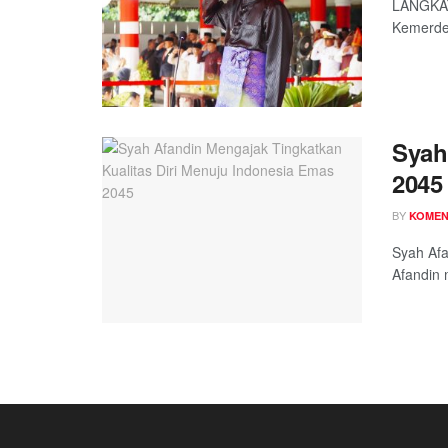
LANGKAT 
Kemerdek
Syah
2045
BY
KOME
Syah Afa
Afandin 