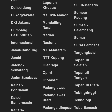
Laporan
Sulut-Manado
Deliserdang
Khusus
Sumbar-
DI Yogyakarta
Maluku-Ambon
Padang
DKI Jakarta
Mandailing
Sumsel-
Natal
Humbang
Palembang
Hasundutan
Medan
Sumut
Internasional
Nasional
Surat Pembaca
Jabar-Bandung
NTB-Mataram
Tanjungbalai
Jambi
NTT-Kupang
Tapanuli
Jateng-
Olahraga
Selatan
Semarang
Opini
Tapanuli
Jatim-Surabaya
Tengah
Otomotif
Kalbar-
Tapanuli Utara
Padanglawas
Pontianak
Tebingtinggi
Padanglawas
Kalsel-
Utara
Teknologi
Banjarmasin
Padangsidimpuan
Toba Samosir
Kaltara-