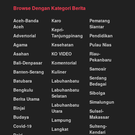
Browse Dengan Kategori Berita
Aceh-Banda
Karo
Pematang
Aceh
Siantar
Kepri-
Advertorial
Tanjungpinang
Pendidikan
Agama
Kesehatan
Pulau Nias
Asahan
KO VIDEO
Riau-
Pekanbaru
Bali-Denpasar
Komentorial
Samosir
Banten-Serang
Kuliner
Serdang
Batubara
Labuhanbatu
Bedagai
Bengkulu
Labuhanbatu
Sibolga
Selatan
Berita Utama
Simalungun
Labuhanbatu
Binjai
Utara
Sulsel-
Budaya
Makassar
Lampung
Covid-19
Sulteng-
Langkat
Kendari
Dairi