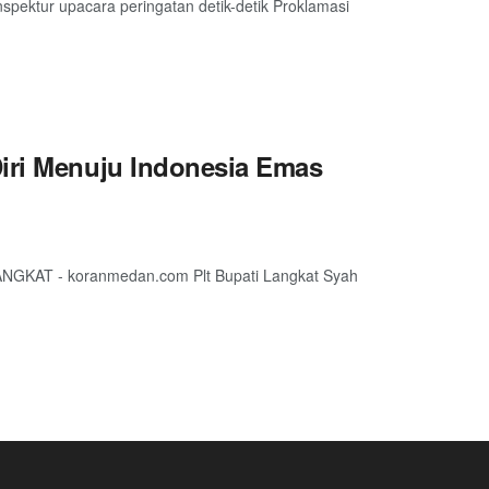
pektur upacara peringatan detik-detik Proklamasi
Diri Menuju Indonesia Emas
LANGKAT - koranmedan.com Plt Bupati Langkat Syah