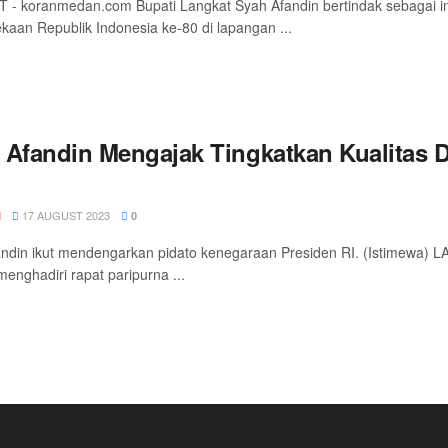
- koranmedan.com Bupati Langkat Syah Afandin bertindak sebagai ins
aan Republik Indonesia ke-80 di lapangan ...
 Afandin Mengajak Tingkatkan Kualitas 
17 AUGUST 2023
N
0
ndin ikut mendengarkan pidato kenegaraan Presiden RI. (Istimewa) 
menghadiri rapat paripurna ...