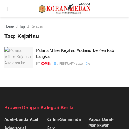
Home
Tag
Kejatisu
Tag:
Kejatisu
Pidana Militer Kejatisu Audiensi ke Pemkab
Langkat
BY
KOMEN
7 FEBRUARY 2023
0
Browse Dengan Kategori Berita
Aceh-Banda Aceh
Kaltim-Samarinda
Papua Barat-
Manokwari
Advertorial
Karo