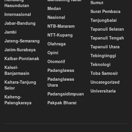
Sumut
Hasundutan
Medan
Surat Pembaca
Internasional
Nasional
Tanjungbalai
Jabar-Bandung
NTB-Mataram
Tapanuli Selatan
Jambi
NTT-Kupang
Tapanuli Tengah
Jateng-Semarang
Olahraga
Tapanuli Utara
Jatim-Surabaya
Opini
Tebingtinggi
Kalbar-Pontianak
Otomotif
Teknologi
Kalsel-
Padanglawas
Banjarmasin
Toba Samosir
Padanglawas
Kaltara-Tanjung
Uncategorized
Utara
Selor
Universitaria
Padangsidimpuan
Kalteng-
Palangkaraya
Pakpak Bharat