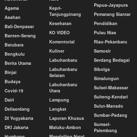
Papua-Jayapura
Agama
Kepri-
Tanjungpinang
Pematang Siantar
Asahan
Kesehatan
Pendidikan
Bali-Denpasar
KO VIDEO
Pulau Nias
Banten-Serang
Komentorial
Riau-Pekanbaru
Batubara
Kuliner
Samosir
Bengkulu
Labuhanbatu
Serdang Bedagai
Berita Utama
Labuhanbatu
Sibolga
Binjai
Selatan
Simalungun
Budaya
Labuhanbatu
Sulsel-Makassar
Covid-19
Utara
Sulteng-Kendari
Dairi
Lampung
Sulut-Manado
Deliserdang
Langkat
Sumbar-Padang
DI Yogyakarta
Laporan Khusus
Sumsel-
DKI Jakarta
Maluku-Ambon
Palembang
Humbang
Mandailing Natal