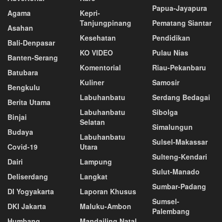
Papua-Jayapura
Agama
Kepri-
Tanjungpinang
Pematang Siantar
Asahan
Kesehatan
Pendidikan
Bali-Denpasar
KO VIDEO
Pulau Nias
Banten-Serang
Komentorial
Riau-Pekanbaru
Batubara
Kuliner
Samosir
Bengkulu
Labuhanbatu
Serdang Bedagai
Berita Utama
Labuhanbatu
Sibolga
Binjai
Selatan
Simalungun
Budaya
Labuhanbatu
Sulsel-Makassar
Covid-19
Utara
Sulteng-Kendari
Dairi
Lampung
Sulut-Manado
Deliserdang
Langkat
Sumbar-Padang
DI Yogyakarta
Laporan Khusus
Sumsel-
DKI Jakarta
Maluku-Ambon
Palembang
Humbang
Mandailing Natal