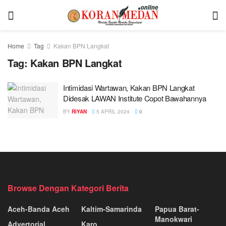
Home
Tag
Kakan BPN Langkat
Tag:
Kakan BPN Langkat
Intimidasi Wartawan, Kakan BPN Langkat
Didesak LAWAN Institute Copot Bawahannya
BY
RIYAN
5 APRIL 2024
0
Browse Dengan Kategori Berita
Aceh-Banda Aceh
Kaltim-Samarinda
Papua Barat-
Manokwari
Advertorial
Karo