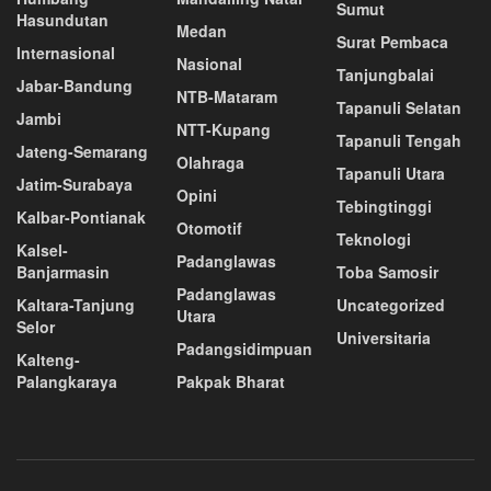
Sumut
Hasundutan
Medan
Surat Pembaca
Internasional
Nasional
Tanjungbalai
Jabar-Bandung
NTB-Mataram
Tapanuli Selatan
Jambi
NTT-Kupang
Tapanuli Tengah
Jateng-Semarang
Olahraga
Tapanuli Utara
Jatim-Surabaya
Opini
Tebingtinggi
Kalbar-Pontianak
Otomotif
Teknologi
Kalsel-
Padanglawas
Banjarmasin
Toba Samosir
Padanglawas
Kaltara-Tanjung
Uncategorized
Utara
Selor
Universitaria
Padangsidimpuan
Kalteng-
Palangkaraya
Pakpak Bharat