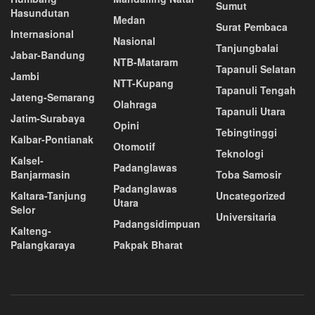
Sumut
Hasundutan
Medan
Surat Pembaca
Internasional
Nasional
Tanjungbalai
Jabar-Bandung
NTB-Mataram
Tapanuli Selatan
Jambi
NTT-Kupang
Tapanuli Tengah
Jateng-Semarang
Olahraga
Tapanuli Utara
Jatim-Surabaya
Opini
Tebingtinggi
Kalbar-Pontianak
Otomotif
Teknologi
Kalsel-
Padanglawas
Banjarmasin
Toba Samosir
Padanglawas
Kaltara-Tanjung
Uncategorized
Utara
Selor
Universitaria
Padangsidimpuan
Kalteng-
Palangkaraya
Pakpak Bharat