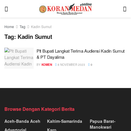
Home
Tag
Kadin Sumut
Tag:
Kadin Sumut
Plt Bupati Langkat Terima Audiensi Kadin Sumut
& PT Dayalima
BY
KOMEN
8 NOVEMBER 2023
0
Browse Dengan Kategori Berita
Aceh-Banda Aceh
Kaltim-Samarinda
Papua Barat-
Manokwari
Advertorial
Karo