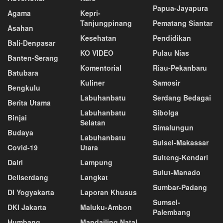
Papua-Jayapura
Agama
Kepri-
Tanjungpinang
Pematang Siantar
Asahan
Kesehatan
Pendidikan
Bali-Denpasar
KO VIDEO
Pulau Nias
Banten-Serang
Komentorial
Riau-Pekanbaru
Batubara
Kuliner
Samosir
Bengkulu
Labuhanbatu
Serdang Bedagai
Berita Utama
Labuhanbatu
Sibolga
Binjai
Selatan
Simalungun
Budaya
Labuhanbatu
Sulsel-Makassar
Covid-19
Utara
Sulteng-Kendari
Dairi
Lampung
Sulut-Manado
Deliserdang
Langkat
Sumbar-Padang
DI Yogyakarta
Laporan Khusus
Sumsel-
DKI Jakarta
Maluku-Ambon
Palembang
Humbang
Mandailing Natal