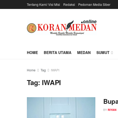
Tentang Kami/ Visi Misi
Redaksi
Pedoman Media Siber
HOME
BERITA UTAMA
MEDAN
SUMUT
Home
Tag
IWAPI
Tag:
IWAPI
Bupa
BY
RIYAN