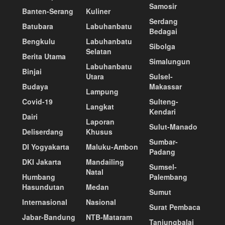
Samosir
Banten-Serang
Kuliner
Serdang
Batubara
Labuhanbatu
Bedagai
Bengkulu
Labuhanbatu
Sibolga
Selatan
Berita Utama
Simalungun
Labuhanbatu
Binjai
Utara
Sulsel-
Budaya
Makassar
Lampung
Covid-19
Sulteng-
Langkat
Kendari
Dairi
Laporan
Sulut-Manado
Deliserdang
Khusus
Sumbar-
DI Yogyakarta
Maluku-Ambon
Padang
DKI Jakarta
Mandailing
Sumsel-
Natal
Humbang
Palembang
Hasundutan
Medan
Sumut
Internasional
Nasional
Surat Pembaca
Jabar-Bandung
NTB-Mataram
Tanjungbalai