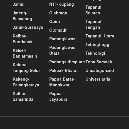
Jambi
NTT-Kupang
Tapanuli
Jateng-
Olahraga
Selatan
Semarang
Opini
Tapanuli
Jatim-Surabaya
Tengah
Otomotif
Kalbar-
Tapanuli Utara
Padanglawas
Pontianak
Tebingtinggi
Padanglawas
Kalsel-
Utara
Teknologi
Banjarmasin
Padangsidimpuan
Toba Samosir
Kaltara-
Tanjung Selor
Pakpak Bharat
Uncategorized
Kalteng-
Papua Barat-
Universitaria
Palangkaraya
Manokwari
Kaltim-
Papua-
Samarinda
Jayapura