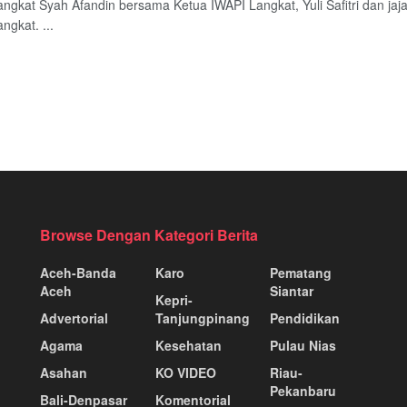
angkat Syah Afandin bersama Ketua IWAPI Langkat, Yuli Safitri dan jaj
ngkat. ...
Browse Dengan Kategori Berita
Aceh-Banda
Karo
Pematang
Aceh
Siantar
Kepri-
Advertorial
Tanjungpinang
Pendidikan
Agama
Kesehatan
Pulau Nias
Asahan
KO VIDEO
Riau-
Pekanbaru
Bali-Denpasar
Komentorial