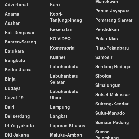
Manokwari
Advertorial
Karo
Papua-Jayapura
Agama
Kepri-
Tanjungpinang
Pematang Siantar
Asahan
Kesehatan
Pendidikan
Bali-Denpasar
KO VIDEO
Pulau Nias
Banten-Serang
Komentorial
Riau-Pekanbaru
Batubara
Kuliner
Samosir
Bengkulu
Labuhanbatu
Serdang Bedagai
Berita Utama
Labuhanbatu
Sibolga
Binjai
Selatan
Simalungun
Budaya
Labuhanbatu
Sulsel-Makassar
Covid-19
Utara
Sulteng-Kendari
Dairi
Lampung
Sulut-Manado
Deliserdang
Langkat
Sumbar-Padang
DI Yogyakarta
Laporan Khusus
Sumsel-
DKI Jakarta
Maluku-Ambon
Palembang