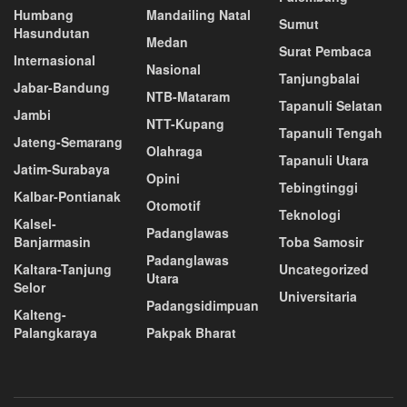
Humbang
Mandailing Natal
Sumut
Hasundutan
Medan
Surat Pembaca
Internasional
Nasional
Tanjungbalai
Jabar-Bandung
NTB-Mataram
Tapanuli Selatan
Jambi
NTT-Kupang
Tapanuli Tengah
Jateng-Semarang
Olahraga
Tapanuli Utara
Jatim-Surabaya
Opini
Tebingtinggi
Kalbar-Pontianak
Otomotif
Teknologi
Kalsel-
Padanglawas
Banjarmasin
Toba Samosir
Padanglawas
Kaltara-Tanjung
Uncategorized
Utara
Selor
Universitaria
Padangsidimpuan
Kalteng-
Palangkaraya
Pakpak Bharat