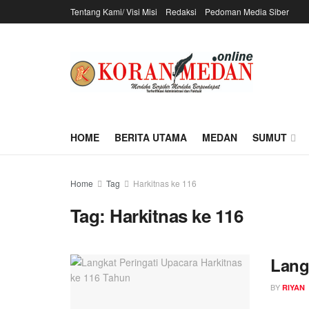
Tentang Kami/ Visi Misi
Redaksi
Pedoman Media Siber
HOME
BERITA UTAMA
MEDAN
SUMUT
Home
Tag
Harkitnas ke 116
Tag:
Harkitnas ke 116
Lang
BY
RIYAN