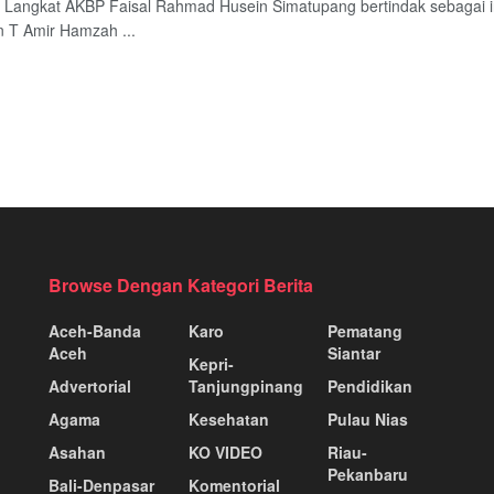
 Langkat AKBP Faisal Rahmad Husein Simatupang bertindak sebagai in
n T Amir Hamzah ...
Browse Dengan Kategori Berita
Aceh-Banda
Karo
Pematang
Aceh
Siantar
Kepri-
Advertorial
Tanjungpinang
Pendidikan
Agama
Kesehatan
Pulau Nias
Asahan
KO VIDEO
Riau-
Pekanbaru
Bali-Denpasar
Komentorial