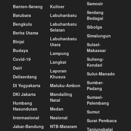
Samosir
Banten-Serang
Kuliner
Serdang
Batubara
Labuhanbatu
Bedagai
Bengkulu
Labuhanbatu
Sibolga
Selatan
Berita Utama
Simalungun
Labuhanbatu
Binjai
Utara
Sulsel-
Budaya
Makassar
Lampung
Covid-19
Sulteng-
Langkat
Kendari
Dairi
Laporan
Sulut-Manado
Deliserdang
Khusus
Sumbar-
DI Yogyakarta
Maluku-Ambon
Padang
DKI Jakarta
Mandailing
Sumsel-
Natal
Humbang
Palembang
Hasundutan
Medan
Sumut
Internasional
Nasional
Surat Pembaca
Jabar-Bandung
NTB-Mataram
Tanjungbalai