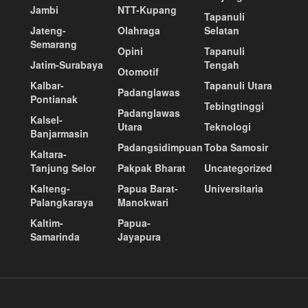
Jambi
NTT-Kupang
Tapanuli
Jateng-
Olahraga
Selatan
Semarang
Opini
Tapanuli
Jatim-Surabaya
Tengah
Otomotif
Kalbar-
Tapanuli Utara
Padanglawas
Pontianak
Tebingtinggi
Padanglawas
Kalsel-
Utara
Teknologi
Banjarmasin
Padangsidimpuan
Toba Samosir
Kaltara-
Tanjung Selor
Pakpak Bharat
Uncategorized
Kalteng-
Papua Barat-
Universitaria
Palangkaraya
Manokwari
Kaltim-
Papua-
Samarinda
Jayapura