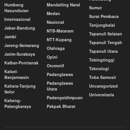
Humbang
Mandailing Natal
Sumut
Hasundutan
Medan
Surat Pembaca
Internasional
Nasional
Tanjungbalai
Jabar-Bandung
NTB-Mataram
Tapanuli Selatan
Jambi
NTT-Kupang
Tapanuli Tengah
Jateng-Semarang
Olahraga
Tapanuli Utara
Jatim-Surabaya
Opini
Tebingtinggi
Kalbar-Pontianak
Otomotif
Teknologi
Kalsel-
Padanglawas
Banjarmasin
Toba Samosir
Padanglawas
Kaltara-Tanjung
Uncategorized
Utara
Selor
Universitaria
Padangsidimpuan
Kalteng-
Palangkaraya
Pakpak Bharat