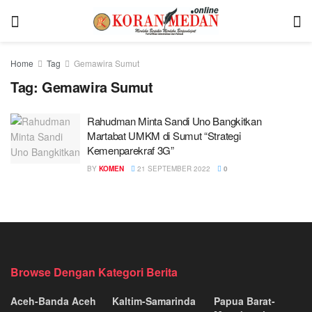
Home
Tag
Gemawira Sumut
Tag:
Gemawira Sumut
Rahudman Minta Sandi Uno Bangkitkan
Martabat UMKM di Sumut “Strategi
Kemenparekraf 3G”
BY
KOMEN
21 SEPTEMBER 2022
0
Browse Dengan Kategori Berita
Aceh-Banda Aceh
Kaltim-Samarinda
Papua Barat-