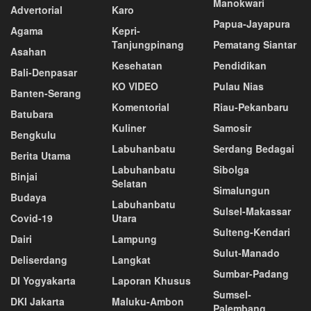
Manokwari
Advertorial
Karo
Papua-Jayapura
Agama
Kepri-
Tanjungpinang
Pematang Siantar
Asahan
Kesehatan
Pendidikan
Bali-Denpasar
KO VIDEO
Pulau Nias
Banten-Serang
Komentorial
Riau-Pekanbaru
Batubara
Kuliner
Samosir
Bengkulu
Labuhanbatu
Serdang Bedagai
Berita Utama
Labuhanbatu
Sibolga
Binjai
Selatan
Simalungun
Budaya
Labuhanbatu
Sulsel-Makassar
Covid-19
Utara
Sulteng-Kendari
Dairi
Lampung
Sulut-Manado
Deliserdang
Langkat
Sumbar-Padang
DI Yogyakarta
Laporan Khusus
Sumsel-
DKI Jakarta
Maluku-Ambon
Palembang