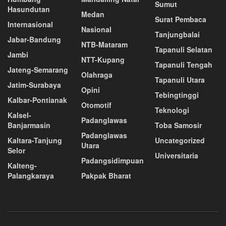
Sumut
Hasundutan
Medan
Surat Pembaca
Internasional
Nasional
Tanjungbalai
Jabar-Bandung
NTB-Mataram
Tapanuli Selatan
Jambi
NTT-Kupang
Tapanuli Tengah
Jateng-Semarang
Olahraga
Tapanuli Utara
Jatim-Surabaya
Opini
Tebingtinggi
Kalbar-Pontianak
Otomotif
Teknologi
Kalsel-
Padanglawas
Banjarmasin
Toba Samosir
Padanglawas
Kaltara-Tanjung
Uncategorized
Utara
Selor
Universitaria
Padangsidimpuan
Kalteng-
Palangkaraya
Pakpak Bharat