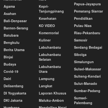
Papua-Jayapura
Agama
Kepri-
Tanjungpinang
Pematang Siantar
Asahan
Kesehatan
Pendidikan
Bali-Denpasar
KO VIDEO
Pulau Nias
Banten-Serang
Komentorial
Riau-Pekanbaru
Batubara
Kuliner
Samosir
Bengkulu
Labuhanbatu
Serdang Bedagai
Berita Utama
Labuhanbatu
Sibolga
Binjai
Selatan
Simalungun
Budaya
Labuhanbatu
Sulsel-Makassar
Covid-19
Utara
Sulteng-Kendari
Dairi
Lampung
Sulut-Manado
Deliserdang
Langkat
Sumbar-Padang
DI Yogyakarta
Laporan Khusus
Sumsel-
DKI Jakarta
Maluku-Ambon
Palembang
Humbang
Mandailing Natal