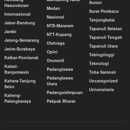
Sumut
Hasundutan
Medan
Surat Pembaca
Internasional
Nasional
Tanjungbalai
Jabar-Bandung
NTB-Mataram
Tapanuli Selatan
Jambi
NTT-Kupang
Tapanuli Tengah
Jateng-Semarang
Olahraga
Tapanuli Utara
Jatim-Surabaya
Opini
Tebingtinggi
Kalbar-Pontianak
Otomotif
Teknologi
Kalsel-
Padanglawas
Banjarmasin
Toba Samosir
Padanglawas
Kaltara-Tanjung
Uncategorized
Utara
Selor
Universitaria
Padangsidimpuan
Kalteng-
Palangkaraya
Pakpak Bharat