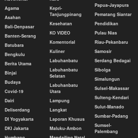
Papua-Jayapura
Agama
Kepri-
Tanjungpinang
Pematang Siantar
Asahan
Kesehatan
Pendidikan
Bali-Denpasar
KO VIDEO
Pulau Nias
Banten-Serang
Komentorial
Riau-Pekanbaru
Batubara
Kuliner
Samosir
Bengkulu
Labuhanbatu
Serdang Bedagai
Berita Utama
Labuhanbatu
Sibolga
Binjai
Selatan
Simalungun
Budaya
Labuhanbatu
Sulsel-Makassar
Covid-19
Utara
Sulteng-Kendari
Dairi
Lampung
Sulut-Manado
Deliserdang
Langkat
Sumbar-Padang
DI Yogyakarta
Laporan Khusus
Sumsel-
DKI Jakarta
Maluku-Ambon
Palembang
Humbang
Mandailing Natal