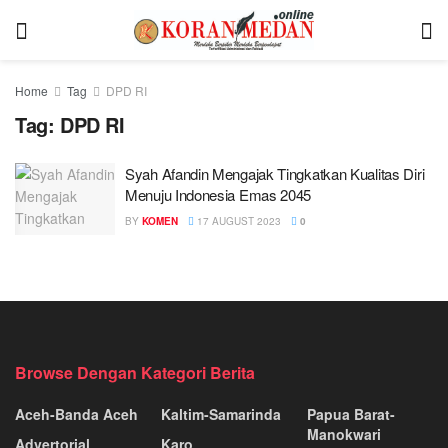
Home
Tag
DPD RI
Tag:
DPD RI
Syah Afandin Mengajak Tingkatkan Kualitas Diri
Menuju Indonesia Emas 2045
BY
KOMEN
17 AUGUST 2023
0
Browse Dengan Kategori Berita
Aceh-Banda Aceh
Kaltim-Samarinda
Papua Barat-
Manokwari
Advertorial
Karo