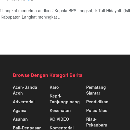
ti Langkat menerima audiensi Kepala BPS Langkat, Ir Tuti Hidayati.
Kabupaten Langkat meningkat ...
Browse Dengan Kategori Berita
Aceh-Banda
Karo
Pematang
Aceh
Siantar
Kepri-
Advertorial
Tanjungpinang
Pendidikan
Agama
Kesehatan
Pulau Nias
Asahan
KO VIDEO
Riau-
Pekanbaru
Bali-Denpasar
Komentorial