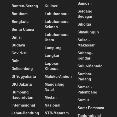
Samosir
Banten-Serang
Kuliner
Serdang
Batubara
Labuhanbatu
Bedagai
Bengkulu
Labuhanbatu
Sibolga
Selatan
Berita Utama
Simalungun
Labuhanbatu
Binjai
Utara
Sulsel-
Budaya
Makassar
Lampung
Covid-19
Sulteng-
Langkat
Kendari
Dairi
Laporan
Sulut-Manado
Deliserdang
Khusus
Sumbar-
DI Yogyakarta
Maluku-Ambon
Padang
DKI Jakarta
Mandailing
Sumsel-
Natal
Humbang
Palembang
Hasundutan
Medan
Sumut
Internasional
Nasional
Surat Pembaca
Jabar-Bandung
NTB-Mataram
Tanjungbalai