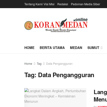
Tentang Kami/ Visi Misi
Redaksi
Pedoman Media Siber
HOME
BERITA UTAMA
MEDAN
SUMUT
Home
Tag
Data Pengangguran
Tag:
Data Pengangguran
Lang
Men
BY
KOME