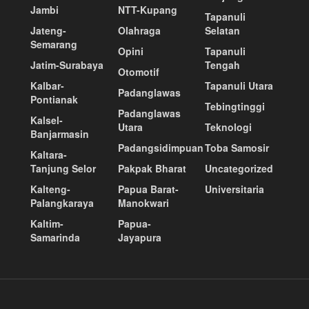
Jambi
NTT-Kupang
Tapanuli
Jateng-
Olahraga
Selatan
Semarang
Opini
Tapanuli
Jatim-Surabaya
Tengah
Otomotif
Kalbar-
Tapanuli Utara
Padanglawas
Pontianak
Tebingtinggi
Padanglawas
Kalsel-
Utara
Teknologi
Banjarmasin
Padangsidimpuan
Toba Samosir
Kaltara-
Tanjung Selor
Pakpak Bharat
Uncategorized
Kalteng-
Papua Barat-
Universitaria
Palangkaraya
Manokwari
Kaltim-
Papua-
Samarinda
Jayapura