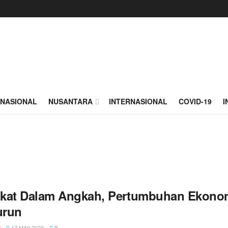
NASIONAL
NUSANTARA
INTERNASIONAL
COVID-19
I
kat Dalam Angkah, Pertumbuhan Ekonom
urun
17 MAY 2023
N
0