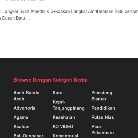
ti Langkat Syah Afandin & Sekdakab Langkat Amril letakan Batu pert
 Dusun Batu ...
Browse Dengan Kategori Berita
Aceh-Banda
Karo
Pematang
Aceh
Siantar
Kepri-
Advertorial
Tanjungpinang
Pendidikan
Agama
Kesehatan
Pulau Nias
Asahan
KO VIDEO
Riau-
Pekanbaru
Bali-Denpasar
Komentorial