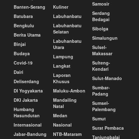
Samosir
Banten-Serang
Kuliner
Serdang
Batubara
Labuhanbatu
Bedagai
Bengkulu
Labuhanbatu
Sibolga
Selatan
Berita Utama
Simalungun
Labuhanbatu
Binjai
Utara
Sulsel-
Budaya
Makassar
Lampung
Covid-19
Sulteng-
Langkat
Kendari
Dairi
Laporan
Sulut-Manado
Deliserdang
Khusus
Sumbar-
DI Yogyakarta
Maluku-Ambon
Padang
DKI Jakarta
Mandailing
Sumsel-
Natal
Humbang
Palembang
Hasundutan
Medan
Sumut
Internasional
Nasional
Surat Pembaca
Jabar-Bandung
NTB-Mataram
Tanjungbalai