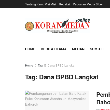
Tentang Kami/ Visi Misi
Redaksi
Pedoman Media Siber
HOME
BERITA UTAMA
MEDAN
SUMUT
Home
Tag
Dana BPBD Langkat
Tag:
Dana BPBD Langkat
Pemb
Baho
BY
KOME