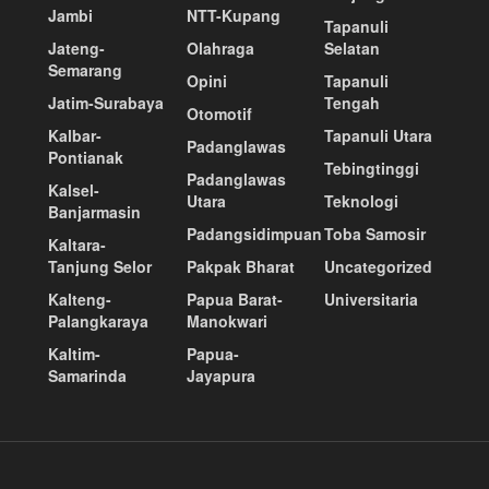
Jambi
NTT-Kupang
Tapanuli
Jateng-
Olahraga
Selatan
Semarang
Opini
Tapanuli
Jatim-Surabaya
Tengah
Otomotif
Kalbar-
Tapanuli Utara
Padanglawas
Pontianak
Tebingtinggi
Padanglawas
Kalsel-
Utara
Teknologi
Banjarmasin
Padangsidimpuan
Toba Samosir
Kaltara-
Tanjung Selor
Pakpak Bharat
Uncategorized
Kalteng-
Papua Barat-
Universitaria
Palangkaraya
Manokwari
Kaltim-
Papua-
Samarinda
Jayapura