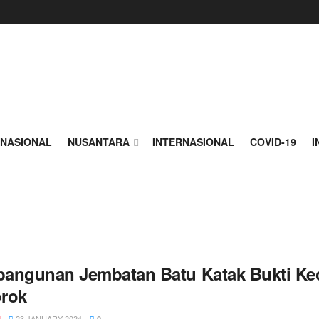
NASIONAL
NUSANTARA
INTERNASIONAL
COVID-19
I
angunan Jembatan Batu Katak Bukti Kec
rok
23 JANUARY 2024
N
0