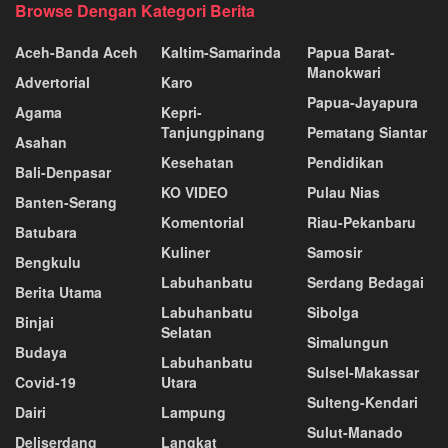
Browse Dengan Kategori Berita
Aceh-Banda Aceh
Kaltim-Samarinda
Papua Barat-
Manokwari
Advertorial
Karo
Papua-Jayapura
Agama
Kepri-
Tanjungpinang
Pematang Siantar
Asahan
Kesehatan
Pendidikan
Bali-Denpasar
KO VIDEO
Pulau Nias
Banten-Serang
Komentorial
Riau-Pekanbaru
Batubara
Kuliner
Samosir
Bengkulu
Labuhanbatu
Serdang Bedagai
Berita Utama
Labuhanbatu
Sibolga
Binjai
Selatan
Simalungun
Budaya
Labuhanbatu
Sulsel-Makassar
Covid-19
Utara
Sulteng-Kendari
Dairi
Lampung
Sulut-Manado
Deliserdang
Langkat