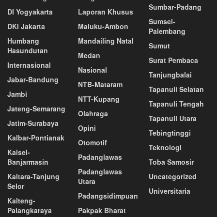
Sumbar-Padang
DI Yogyakarta
Laporan Khusus
Sumsel-
DKI Jakarta
Maluku-Ambon
Palembang
Humbang
Mandailing Natal
Sumut
Hasundutan
Medan
Surat Pembaca
Internasional
Nasional
Tanjungbalai
Jabar-Bandung
NTB-Mataram
Tapanuli Selatan
Jambi
NTT-Kupang
Tapanuli Tengah
Jateng-Semarang
Olahraga
Tapanuli Utara
Jatim-Surabaya
Opini
Tebingtinggi
Kalbar-Pontianak
Otomotif
Teknologi
Kalsel-
Padanglawas
Banjarmasin
Toba Samosir
Padanglawas
Kaltara-Tanjung
Uncategorized
Utara
Selor
Universitaria
Padangsidimpuan
Kalteng-
Palangkaraya
Pakpak Bharat