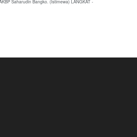
, AKBP Saharudin Bangko. (Istimewa) LANGKAT -