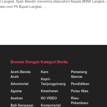
ti Langkat, Syah Afandin menerima silaturahmi Kepala BNNK Langkat
an.com Plt Bupati Langkat, ...
Browse Dengan Kategori Berita
Aceh-Banda
Karo
Pematang
Aceh
Siantar
Kepri-
Advertorial
Tanjungpinang
Pendidikan
Agama
Kesehatan
Pulau Nias
Asahan
KO VIDEO
Riau-
Pekanbaru
Bali-Denpasar
Komentorial