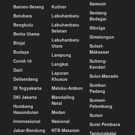
Samosir
Banten-Serang
Kuliner
Serdang
Batubara
Labuhanbatu
Bedagai
Bengkulu
Labuhanbatu
Sibolga
Selatan
Berita Utama
Simalungun
Labuhanbatu
Binjai
Utara
Sulsel-
Budaya
Makassar
Lampung
Covid-19
Sulteng-
Langkat
Kendari
Dairi
Laporan
Sulut-Manado
Deliserdang
Khusus
Sumbar-
DI Yogyakarta
Maluku-Ambon
Padang
DKI Jakarta
Mandailing
Sumsel-
Natal
Humbang
Palembang
Hasundutan
Medan
Sumut
Internasional
Nasional
Surat Pembaca
Jabar-Bandung
NTB-Mataram
Tanjungbalai