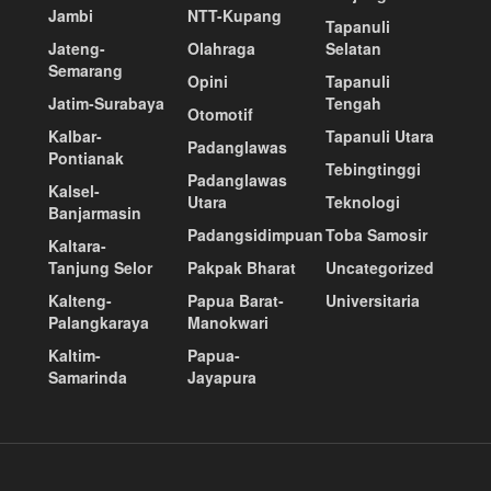
Jambi
NTT-Kupang
Tapanuli
Jateng-
Olahraga
Selatan
Semarang
Opini
Tapanuli
Jatim-Surabaya
Tengah
Otomotif
Kalbar-
Tapanuli Utara
Padanglawas
Pontianak
Tebingtinggi
Padanglawas
Kalsel-
Utara
Teknologi
Banjarmasin
Padangsidimpuan
Toba Samosir
Kaltara-
Tanjung Selor
Pakpak Bharat
Uncategorized
Kalteng-
Papua Barat-
Universitaria
Palangkaraya
Manokwari
Kaltim-
Papua-
Samarinda
Jayapura