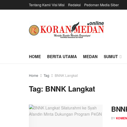
Tentang Kami/ Visi Misi
Redaksi
Pedoman Media Siber
HOME
BERITA UTAMA
MEDAN
SUMUT
Home
Tag
BNNK Langkat
Tag:
BNNK Langkat
BNNK
BY
KOME