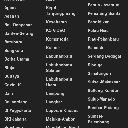
Papua-Jayapura
Agama
Kepri-
Tanjungpinang
Pematang Siantar
Asahan
Kesehatan
Pendidikan
Bali-Denpasar
KO VIDEO
Pulau Nias
Banten-Serang
Komentorial
Riau-Pekanbaru
Batubara
Kuliner
Samosir
Bengkulu
Labuhanbatu
Serdang Bedagai
Berita Utama
Labuhanbatu
Sibolga
Binjai
Selatan
Simalungun
Budaya
Labuhanbatu
Sulsel-Makassar
Covid-19
Utara
Sulteng-Kendari
Dairi
Lampung
Sulut-Manado
Deliserdang
Langkat
Sumbar-Padang
DI Yogyakarta
Laporan Khusus
Sumsel-
DKI Jakarta
Maluku-Ambon
Palembang
Humbang
Mandailing Natal