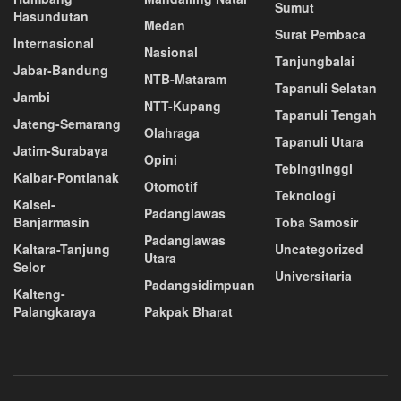
Sumut
Hasundutan
Medan
Surat Pembaca
Internasional
Nasional
Tanjungbalai
Jabar-Bandung
NTB-Mataram
Tapanuli Selatan
Jambi
NTT-Kupang
Tapanuli Tengah
Jateng-Semarang
Olahraga
Tapanuli Utara
Jatim-Surabaya
Opini
Tebingtinggi
Kalbar-Pontianak
Otomotif
Teknologi
Kalsel-
Padanglawas
Banjarmasin
Toba Samosir
Padanglawas
Kaltara-Tanjung
Uncategorized
Utara
Selor
Universitaria
Padangsidimpuan
Kalteng-
Palangkaraya
Pakpak Bharat