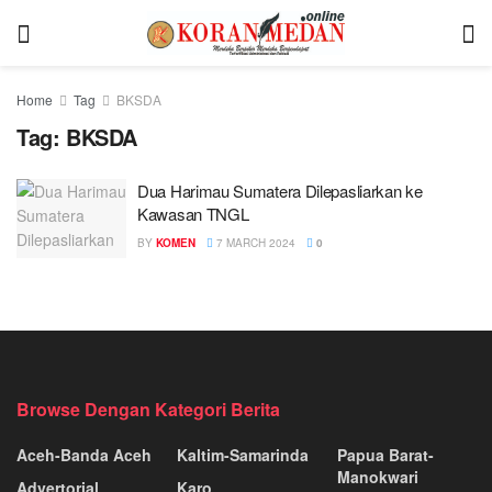
Home
Tag
BKSDA
Tag:
BKSDA
Dua Harimau Sumatera Dilepasliarkan ke
Kawasan TNGL
BY
KOMEN
7 MARCH 2024
0
Browse Dengan Kategori Berita
Aceh-Banda Aceh
Kaltim-Samarinda
Papua Barat-
Manokwari
Advertorial
Karo