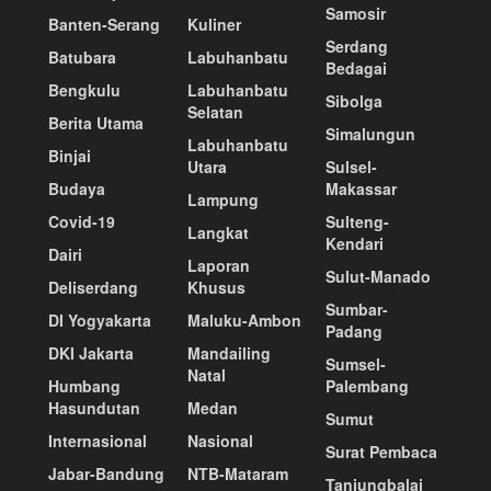
Samosir
Banten-Serang
Kuliner
Serdang
Batubara
Labuhanbatu
Bedagai
Bengkulu
Labuhanbatu
Sibolga
Selatan
Berita Utama
Simalungun
Labuhanbatu
Binjai
Utara
Sulsel-
Budaya
Makassar
Lampung
Covid-19
Sulteng-
Langkat
Kendari
Dairi
Laporan
Sulut-Manado
Deliserdang
Khusus
Sumbar-
DI Yogyakarta
Maluku-Ambon
Padang
DKI Jakarta
Mandailing
Sumsel-
Natal
Humbang
Palembang
Hasundutan
Medan
Sumut
Internasional
Nasional
Surat Pembaca
Jabar-Bandung
NTB-Mataram
Tanjungbalai