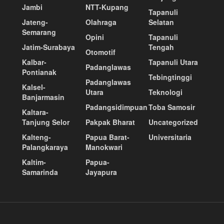
Jambi
NTT-Kupang
Tapanuli
Jateng-
Olahraga
Selatan
Semarang
Opini
Tapanuli
Jatim-Surabaya
Tengah
Otomotif
Kalbar-
Tapanuli Utara
Padanglawas
Pontianak
Tebingtinggi
Padanglawas
Kalsel-
Utara
Teknologi
Banjarmasin
Padangsidimpuan
Toba Samosir
Kaltara-
Tanjung Selor
Pakpak Bharat
Uncategorized
Kalteng-
Papua Barat-
Universitaria
Palangkaraya
Manokwari
Kaltim-
Papua-
Samarinda
Jayapura