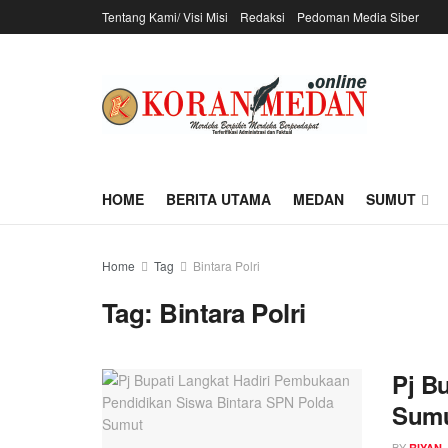
Tentang Kami/ Visi Misi
Redaksi
Pedoman Media Siber
HOME
BERITA UTAMA
MEDAN
SUMUT
Home
Tag
Bintara Polri
Tag:
Bintara Polri
Pj B
Sum
BY
RIYAN