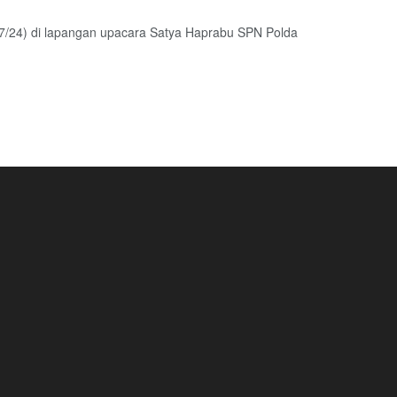
22/7/24) di lapangan upacara Satya Haprabu SPN Polda