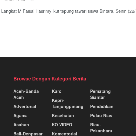
i Langkat M Faisal Hasrimy ikut tepung tawari siswa Bintara, Senin (
Browse Dengan Kategori Berita
Aceh-Banda
Karo
Pematang
Aceh
Siantar
Kepri-
Advertorial
Tanjungpinang
Pendidikan
Agama
Kesehatan
Pulau Nias
Asahan
KO VIDEO
Riau-
Pekanbaru
Bali-Denpasar
Komentorial