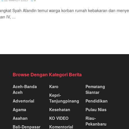
angkat Syah Afandin temui warga korban rumah kebakaran dan menyerah
n IV, ...
Browse Dengan Kategori Berita
Aceh-Banda
Karo
Pematang
Aceh
Siantar
Kepri-
Advertorial
Tanjungpinang
Pendidikan
Agama
Kesehatan
Pulau Nias
Asahan
KO VIDEO
Riau-
Pekanbaru
Bali-Denpasar
Komentorial