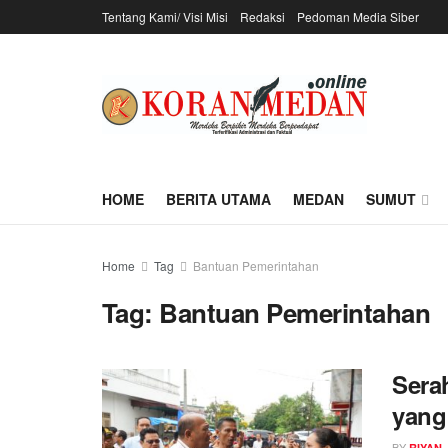
Tentang Kami/ Visi Misi
Redaksi
Pedoman Media Siber
HOME
BERITA UTAMA
MEDAN
SUMUT
Home
Tag
Bantuan Pemerintahan
Tag:
Bantuan Pemerintahan
Sera
yang
BY
RIYAN