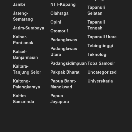
Jambi
NTT-Kupang
Tapanuli
Jateng-
Olahraga
Selatan
Semarang
Opini
Tapanuli
Jatim-Surabaya
Tengah
Otomotif
Kalbar-
Tapanuli Utara
Padanglawas
Pontianak
Tebingtinggi
Padanglawas
Kalsel-
Utara
Teknologi
Banjarmasin
Padangsidimpuan
Toba Samosir
Kaltara-
Tanjung Selor
Pakpak Bharat
Uncategorized
Kalteng-
Papua Barat-
Universitaria
Palangkaraya
Manokwari
Kaltim-
Papua-
Samarinda
Jayapura