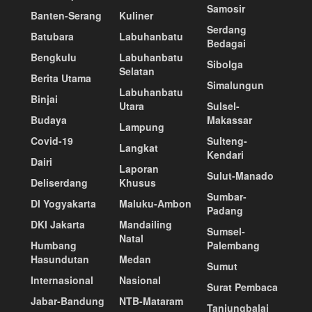
Samosir
Banten-Serang
Kuliner
Serdang
Batubara
Labuhanbatu
Bedagai
Bengkulu
Labuhanbatu
Sibolga
Selatan
Berita Utama
Simalungun
Labuhanbatu
Binjai
Utara
Sulsel-
Budaya
Makassar
Lampung
Covid-19
Sulteng-
Langkat
Kendari
Dairi
Laporan
Sulut-Manado
Deliserdang
Khusus
Sumbar-
DI Yogyakarta
Maluku-Ambon
Padang
DKI Jakarta
Mandailing
Sumsel-
Natal
Humbang
Palembang
Hasundutan
Medan
Sumut
Internasional
Nasional
Surat Pembaca
Jabar-Bandung
NTB-Mataram
Tanjungbalai