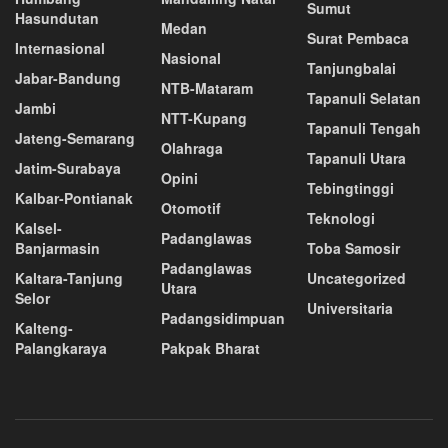
Sumut
Hasundutan
Medan
Surat Pembaca
Internasional
Nasional
Tanjungbalai
Jabar-Bandung
NTB-Mataram
Tapanuli Selatan
Jambi
NTT-Kupang
Tapanuli Tengah
Jateng-Semarang
Olahraga
Tapanuli Utara
Jatim-Surabaya
Opini
Tebingtinggi
Kalbar-Pontianak
Otomotif
Teknologi
Kalsel-
Padanglawas
Banjarmasin
Toba Samosir
Padanglawas
Kaltara-Tanjung
Uncategorized
Utara
Selor
Universitaria
Padangsidimpuan
Kalteng-
Palangkaraya
Pakpak Bharat