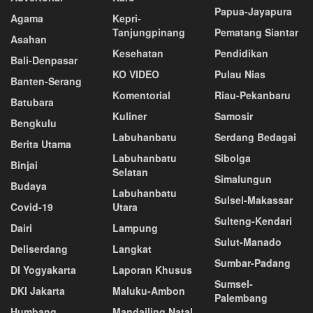
Papua-Jayapura
Agama
Kepri-
Tanjungpinang
Pematang Siantar
Asahan
Kesehatan
Pendidikan
Bali-Denpasar
KO VIDEO
Pulau Nias
Banten-Serang
Komentorial
Riau-Pekanbaru
Batubara
Kuliner
Samosir
Bengkulu
Labuhanbatu
Serdang Bedagai
Berita Utama
Labuhanbatu
Sibolga
Binjai
Selatan
Simalungun
Budaya
Labuhanbatu
Sulsel-Makassar
Covid-19
Utara
Sulteng-Kendari
Dairi
Lampung
Sulut-Manado
Deliserdang
Langkat
Sumbar-Padang
DI Yogyakarta
Laporan Khusus
Sumsel-
DKI Jakarta
Maluku-Ambon
Palembang
Humbang
Mandailing Natal