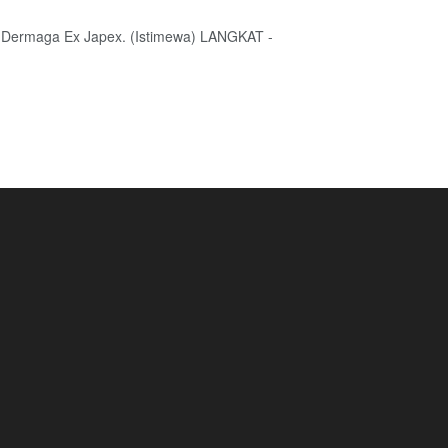
t Dermaga Ex Japex. (Istimewa) LANGKAT -