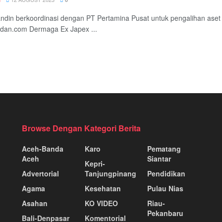
ndin berkoordinasi dengan PT Pertamina Pusat untuk pengalihan ase
dan.com Dermaga Ex Japex ...
Browse Dengan Kategori Berita
Aceh-Banda
Karo
Pematang
Aceh
Siantar
Kepri-
Advertorial
Tanjungpinang
Pendidikan
Agama
Kesehatan
Pulau Nias
Asahan
KO VIDEO
Riau-
Pekanbaru
Bali-Denpasar
Komentorial