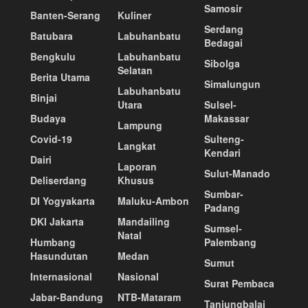
Samosir
Banten-Serang
Kuliner
Serdang
Batubara
Labuhanbatu
Bedagai
Bengkulu
Labuhanbatu
Sibolga
Selatan
Berita Utama
Simalungun
Labuhanbatu
Binjai
Utara
Sulsel-
Budaya
Makassar
Lampung
Covid-19
Sulteng-
Langkat
Kendari
Dairi
Laporan
Sulut-Manado
Deliserdang
Khusus
Sumbar-
DI Yogyakarta
Maluku-Ambon
Padang
DKI Jakarta
Mandailing
Sumsel-
Natal
Humbang
Palembang
Hasundutan
Medan
Sumut
Internasional
Nasional
Surat Pembaca
Jabar-Bandung
NTB-Mataram
Tanjungbalai