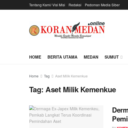
Tentang Kami/ Visi Misi
Redaksi
Pedoman Media Siber
HOME
BERITA UTAMA
MEDAN
SUMUT
Home
Tag
Aset Milik Kemenkue
Tag:
Aset Milik Kemenkue
Derm
Pemi
BY
KOME