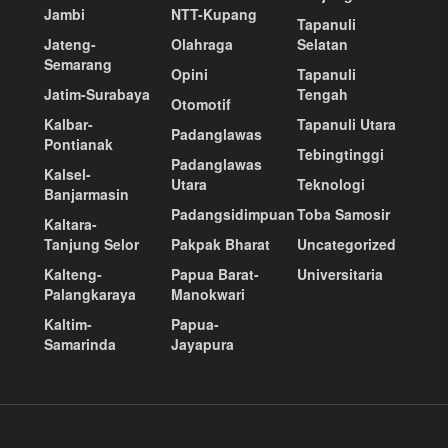
Jambi
NTT-Kupang
Tapanuli
Jateng-
Olahraga
Selatan
Semarang
Opini
Tapanuli
Jatim-Surabaya
Tengah
Otomotif
Kalbar-
Tapanuli Utara
Padanglawas
Pontianak
Tebingtinggi
Padanglawas
Kalsel-
Utara
Teknologi
Banjarmasin
Padangsidimpuan
Toba Samosir
Kaltara-
Tanjung Selor
Pakpak Bharat
Uncategorized
Kalteng-
Papua Barat-
Universitaria
Palangkaraya
Manokwari
Kaltim-
Papua-
Samarinda
Jayapura