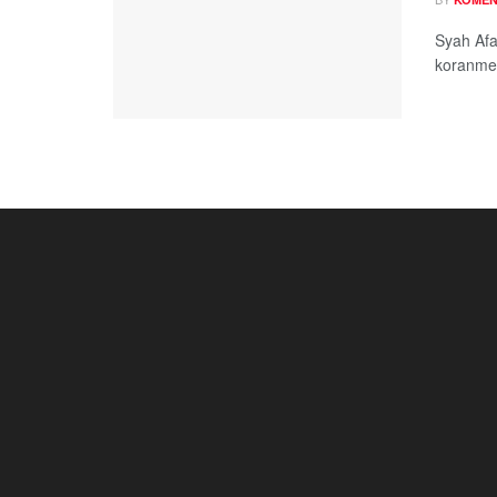
Syah Afa
koranme