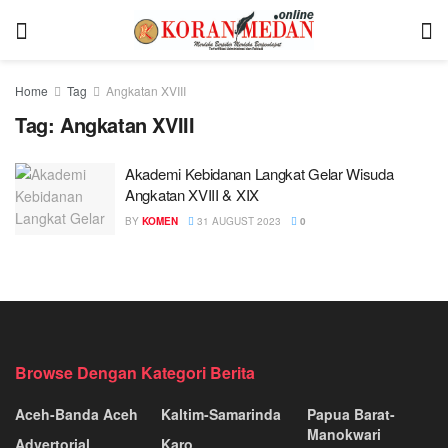
Home
Tag
Angkatan XVIII
Tag:
Angkatan XVIII
Akademi Kebidanan Langkat Gelar Wisuda
Angkatan XVIII & XIX
BY
KOMEN
31 AUGUST 2023
0
Browse Dengan Kategori Berita
Aceh-Banda Aceh
Kaltim-Samarinda
Papua Barat-
Manokwari
Advertorial
Karo