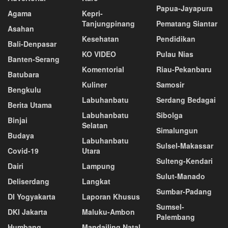
Papua-Jayapura
Agama
Kepri-
Tanjungpinang
Pematang Siantar
Asahan
Kesehatan
Pendidikan
Bali-Denpasar
KO VIDEO
Pulau Nias
Banten-Serang
Komentorial
Riau-Pekanbaru
Batubara
Kuliner
Samosir
Bengkulu
Labuhanbatu
Serdang Bedagai
Berita Utama
Labuhanbatu
Sibolga
Binjai
Selatan
Simalungun
Budaya
Labuhanbatu
Sulsel-Makassar
Covid-19
Utara
Sulteng-Kendari
Dairi
Lampung
Sulut-Manado
Deliserdang
Langkat
Sumbar-Padang
DI Yogyakarta
Laporan Khusus
Sumsel-
DKI Jakarta
Maluku-Ambon
Palembang
Humbang
Mandailing Natal