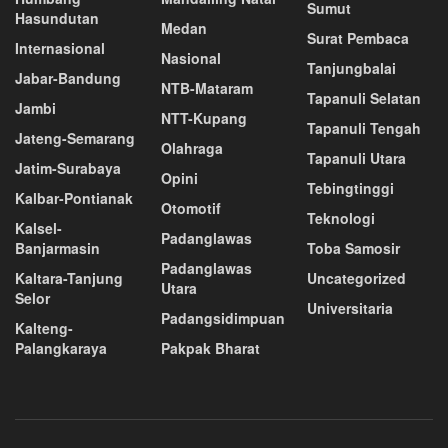
Sumut
Hasundutan
Medan
Surat Pembaca
Internasional
Nasional
Tanjungbalai
Jabar-Bandung
NTB-Mataram
Tapanuli Selatan
Jambi
NTT-Kupang
Tapanuli Tengah
Jateng-Semarang
Olahraga
Tapanuli Utara
Jatim-Surabaya
Opini
Tebingtinggi
Kalbar-Pontianak
Otomotif
Teknologi
Kalsel-
Padanglawas
Banjarmasin
Toba Samosir
Padanglawas
Kaltara-Tanjung
Uncategorized
Utara
Selor
Universitaria
Padangsidimpuan
Kalteng-
Palangkaraya
Pakpak Bharat