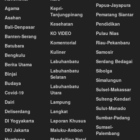
Papua-Jayapura
Agama
Kepri-
Tanjungpinang
Pematang Siantar
Asahan
Kesehatan
Pendidikan
Bali-Denpasar
KO VIDEO
Pulau Nias
Banten-Serang
Komentorial
Riau-Pekanbaru
Batubara
Kuliner
Samosir
Bengkulu
Labuhanbatu
Serdang Bedagai
Berita Utama
Labuhanbatu
Sibolga
Binjai
Selatan
Simalungun
Budaya
Labuhanbatu
Sulsel-Makassar
Covid-19
Utara
Sulteng-Kendari
Dairi
Lampung
Sulut-Manado
Deliserdang
Langkat
Sumbar-Padang
DI Yogyakarta
Laporan Khusus
Sumsel-
DKI Jakarta
Maluku-Ambon
Palembang
Humbang
Mandailing Natal