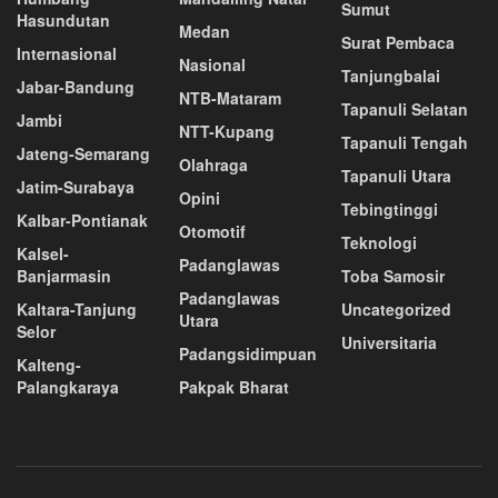
Sumut
Hasundutan
Medan
Surat Pembaca
Internasional
Nasional
Tanjungbalai
Jabar-Bandung
NTB-Mataram
Tapanuli Selatan
Jambi
NTT-Kupang
Tapanuli Tengah
Jateng-Semarang
Olahraga
Tapanuli Utara
Jatim-Surabaya
Opini
Tebingtinggi
Kalbar-Pontianak
Otomotif
Teknologi
Kalsel-
Padanglawas
Banjarmasin
Toba Samosir
Padanglawas
Kaltara-Tanjung
Uncategorized
Utara
Selor
Universitaria
Padangsidimpuan
Kalteng-
Palangkaraya
Pakpak Bharat