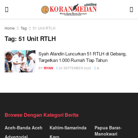
Home
Tag
51 Unit RTLH
Tag:
51 Unit RTLH
Syah Afandin Luncurkan 51 RTLH di Gebang,
Targetkan 1.000 Rumah Tiap Tahun
BY
RIYAN
30 SEPTEMBER 2025
0
Browse Dengan Kategori Berita
Aceh-Banda Aceh
Kaltim-Samarinda
Papua Barat-
Manokwari
Advertorial
Karo