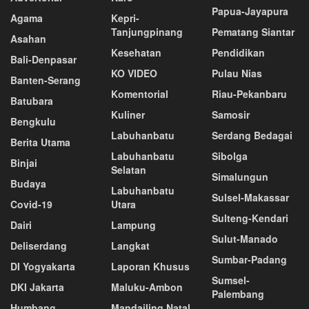
Papua-Jayapura
Agama
Kepri-
Tanjungpinang
Pematang Siantar
Asahan
Kesehatan
Pendidikan
Bali-Denpasar
KO VIDEO
Pulau Nias
Banten-Serang
Komentorial
Riau-Pekanbaru
Batubara
Kuliner
Samosir
Bengkulu
Labuhanbatu
Serdang Bedagai
Berita Utama
Labuhanbatu
Sibolga
Binjai
Selatan
Simalungun
Budaya
Labuhanbatu
Sulsel-Makassar
Covid-19
Utara
Sulteng-Kendari
Dairi
Lampung
Sulut-Manado
Deliserdang
Langkat
Sumbar-Padang
DI Yogyakarta
Laporan Khusus
Sumsel-
DKI Jakarta
Maluku-Ambon
Palembang
Humbang
Mandailing Natal