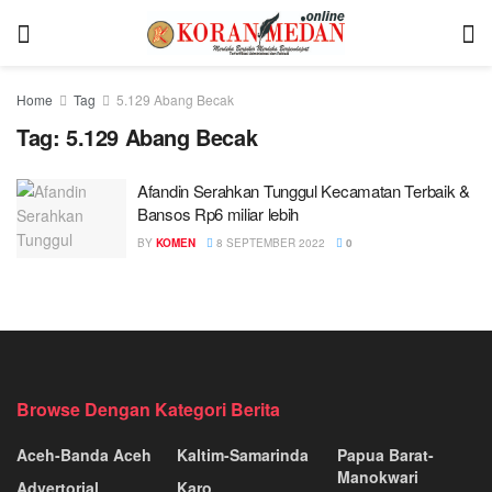
Home
Tag
5.129 Abang Becak
Tag:
5.129 Abang Becak
Afandin Serahkan Tunggul Kecamatan Terbaik &
Bansos Rp6 miliar lebih
BY
KOMEN
8 SEPTEMBER 2022
0
Browse Dengan Kategori Berita
Aceh-Banda Aceh
Kaltim-Samarinda
Papua Barat-
Manokwari
Advertorial
Karo