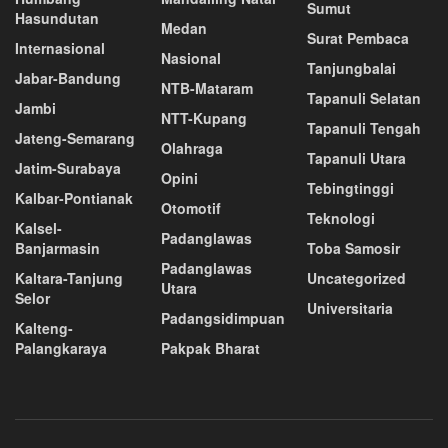
Sumut
Hasundutan
Medan
Surat Pembaca
Internasional
Nasional
Tanjungbalai
Jabar-Bandung
NTB-Mataram
Tapanuli Selatan
Jambi
NTT-Kupang
Tapanuli Tengah
Jateng-Semarang
Olahraga
Tapanuli Utara
Jatim-Surabaya
Opini
Tebingtinggi
Kalbar-Pontianak
Otomotif
Teknologi
Kalsel-
Padanglawas
Banjarmasin
Toba Samosir
Padanglawas
Kaltara-Tanjung
Uncategorized
Utara
Selor
Universitaria
Padangsidimpuan
Kalteng-
Palangkaraya
Pakpak Bharat