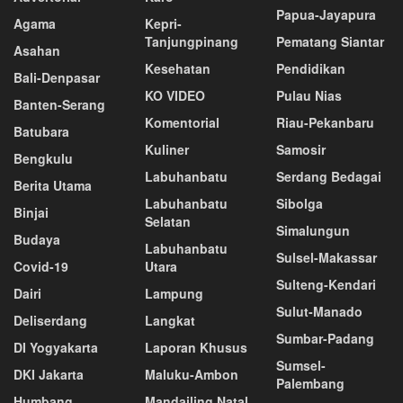
Papua-Jayapura
Agama
Kepri-
Tanjungpinang
Pematang Siantar
Asahan
Kesehatan
Pendidikan
Bali-Denpasar
KO VIDEO
Pulau Nias
Banten-Serang
Komentorial
Riau-Pekanbaru
Batubara
Kuliner
Samosir
Bengkulu
Labuhanbatu
Serdang Bedagai
Berita Utama
Labuhanbatu
Sibolga
Binjai
Selatan
Simalungun
Budaya
Labuhanbatu
Sulsel-Makassar
Covid-19
Utara
Sulteng-Kendari
Dairi
Lampung
Sulut-Manado
Deliserdang
Langkat
Sumbar-Padang
DI Yogyakarta
Laporan Khusus
Sumsel-
DKI Jakarta
Maluku-Ambon
Palembang
Humbang
Mandailing Natal