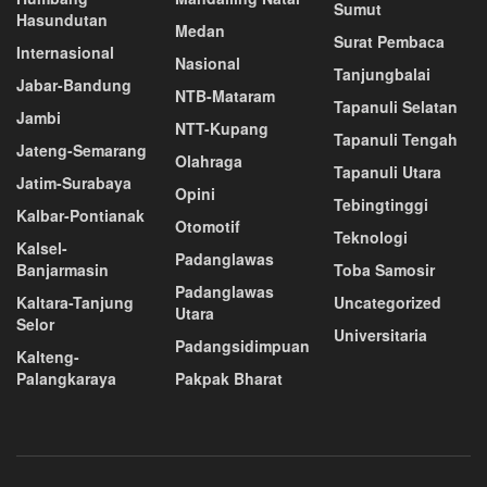
Sumut
Hasundutan
Medan
Surat Pembaca
Internasional
Nasional
Tanjungbalai
Jabar-Bandung
NTB-Mataram
Tapanuli Selatan
Jambi
NTT-Kupang
Tapanuli Tengah
Jateng-Semarang
Olahraga
Tapanuli Utara
Jatim-Surabaya
Opini
Tebingtinggi
Kalbar-Pontianak
Otomotif
Teknologi
Kalsel-
Padanglawas
Banjarmasin
Toba Samosir
Padanglawas
Kaltara-Tanjung
Uncategorized
Utara
Selor
Universitaria
Padangsidimpuan
Kalteng-
Palangkaraya
Pakpak Bharat