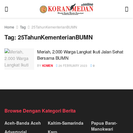
Home
Tag
25TahunKementerianBUMN
Tag:
25TahunKementerianBUMN
Meriah, 2.000 Warga Langkat Ikuti Jalan Sehat
Bersama BUMN
BY
KOMEN
26 FEBRUARY 2023
0
Browse Dengan Kategori Berita
Aceh-Banda Aceh
Kaltim-Samarinda
Papua Barat-
Manokwari
Advertorial
Karo