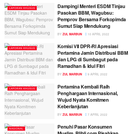
Dampingi Menteri ESDM Tinjau
LAPORAN KHUSUS
Pasokan BBM, Wagubsu:
Pemprov Bersama Forkopimda
Sumut Siap Mendukung
BY
ZUL MARBUN
10 APRIL 2022
Komisi VII DPR-RI Apresiasi
LAPORAN KHUSUS
Pertamina Jamin Distribusi BBM
dan LPG di Sumbagut pada
Ramadhan & Idul Fitri
BY
ZUL MARBUN
9 APRIL 2022
Pertamina Kembali Raih
LAPORAN KHUSUS
Penghargaan Internasional,
Wujud Nyata Komitmen
Keberlanjutan
BY
ZUL MARBUN
7 APRIL 2022
Penuhi Pasar Konsumen
NASIONAL
Muslim, Blibli.com Pisahkan