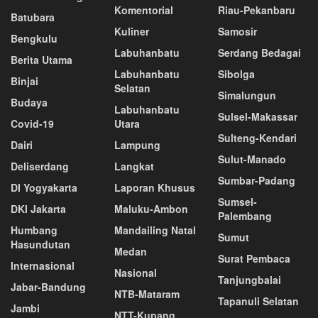
Komentorial
Riau-Pekanbaru
Batubara
Kuliner
Samosir
Bengkulu
Labuhanbatu
Serdang Bedagai
Berita Utama
Labuhanbatu
Sibolga
Binjai
Selatan
Simalungun
Budaya
Labuhanbatu
Sulsel-Makassar
Covid-19
Utara
Sulteng-Kendari
Dairi
Lampung
Sulut-Manado
Deliserdang
Langkat
Sumbar-Padang
DI Yogyakarta
Laporan Khusus
Sumsel-
DKI Jakarta
Maluku-Ambon
Palembang
Humbang
Mandailing Natal
Sumut
Hasundutan
Medan
Surat Pembaca
Internasional
Nasional
Tanjungbalai
Jabar-Bandung
NTB-Mataram
Tapanuli Selatan
Jambi
NTT-Kupang