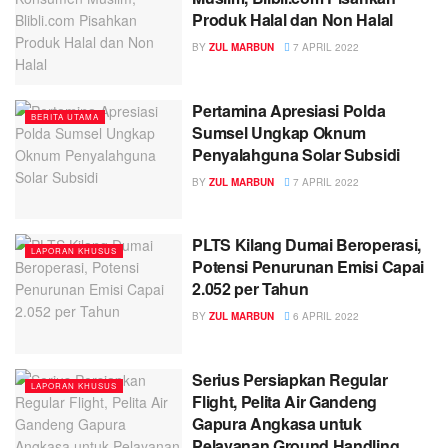
Produk Halal dan Non Halal
BY
ZUL MARBUN
7 APRIL 2022
Pertamina Apresiasi Polda
BERITA UTAMA
Sumsel Ungkap Oknum
Penyalahguna Solar Subsidi
BY
ZUL MARBUN
7 APRIL 2022
PLTS Kilang Dumai Beroperasi,
LAPORAN KHUSUS
Potensi Penurunan Emisi Capai
2.052 per Tahun
BY
ZUL MARBUN
6 APRIL 2022
Serius Persiapkan Regular
LAPORAN KHUSUS
Flight, Pelita Air Gandeng
Gapura Angkasa untuk
Pelayanan Ground Handling