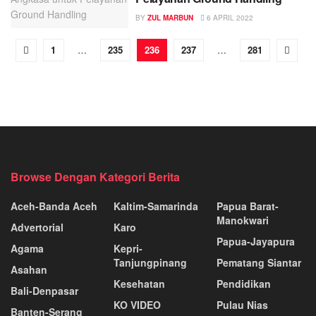
BY
ZUL MARBUN
6 APRIL 2022
1
…
235
236
237
…
281
Browse Dengan Kategori Berita
Aceh-Banda Aceh
Kaltim-Samarinda
Papua Barat-
Manokwari
Advertorial
Karo
Papua-Jayapura
Agama
Kepri-
Tanjungpinang
Pematang Siantar
Asahan
Kesehatan
Pendidikan
Bali-Denpasar
KO VIDEO
Pulau Nias
Banten-Serang