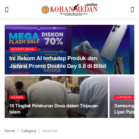
ADVERTORIAL
Ini Rekom AI terhadap Produk dan
Jadwal Promo Double Day 8.8 di Blibli
AGAMA
LAPORAN KH
10 Tingkat Peleburan Dosa dalam Tinjauan
Samsung Gal
Islam
Lipat Palin
Home
Category
Nasional