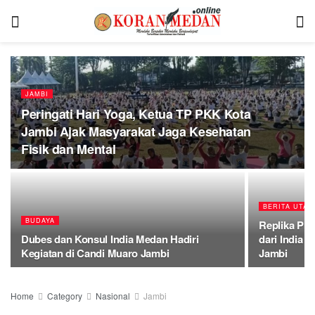
JAMBI
Peringati Hari Yoga, Ketua TP PKK Kota
Jambi Ajak Masyarakat Jaga Kesehatan
Fisik dan Mental
BERITA UTAM
BUDAYA
Replika Pr
Dubes dan Konsul India Medan Hadiri
dari India 
Kegiatan di Candi Muaro Jambi
Jambi
Home
Category
Nasional
Jambi