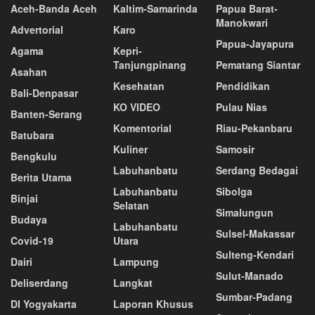
Aceh-Banda Aceh
Kaltim-Samarinda
Papua Barat-
Manokwari
Advertorial
Karo
Papua-Jayapura
Agama
Kepri-
Tanjungpinang
Pematang Siantar
Asahan
Kesehatan
Pendidikan
Bali-Denpasar
KO VIDEO
Pulau Nias
Banten-Serang
Komentorial
Riau-Pekanbaru
Batubara
Kuliner
Samosir
Bengkulu
Labuhanbatu
Serdang Bedagai
Berita Utama
Labuhanbatu
Sibolga
Binjai
Selatan
Simalungun
Budaya
Labuhanbatu
Sulsel-Makassar
Covid-19
Utara
Sulteng-Kendari
Dairi
Lampung
Sulut-Manado
Deliserdang
Langkat
Sumbar-Padang
DI Yogyakarta
Laporan Khusus