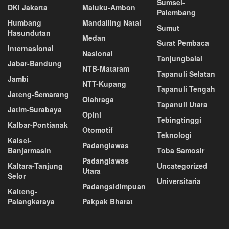
Sumsel-
DKI Jakarta
Maluku-Ambon
Palembang
Humbang
Mandailing Natal
Sumut
Hasundutan
Medan
Surat Pembaca
Internasional
Nasional
Tanjungbalai
Jabar-Bandung
NTB-Mataram
Tapanuli Selatan
Jambi
NTT-Kupang
Tapanuli Tengah
Jateng-Semarang
Olahraga
Tapanuli Utara
Jatim-Surabaya
Opini
Tebingtinggi
Kalbar-Pontianak
Otomotif
Teknologi
Kalsel-
Padanglawas
Banjarmasin
Toba Samosir
Padanglawas
Kaltara-Tanjung
Uncategorized
Utara
Selor
Universitaria
Padangsidimpuan
Kalteng-
Palangkaraya
Pakpak Bharat