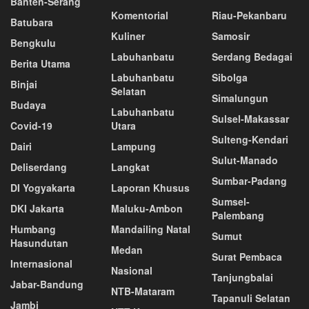
Banten-Serang
Komentorial
Riau-Pekanbaru
Batubara
Kuliner
Samosir
Bengkulu
Labuhanbatu
Serdang Bedagai
Berita Utama
Labuhanbatu
Sibolga
Binjai
Selatan
Simalungun
Budaya
Labuhanbatu
Sulsel-Makassar
Covid-19
Utara
Sulteng-Kendari
Dairi
Lampung
Sulut-Manado
Deliserdang
Langkat
Sumbar-Padang
DI Yogyakarta
Laporan Khusus
Sumsel-
DKI Jakarta
Maluku-Ambon
Palembang
Humbang
Mandailing Natal
Sumut
Hasundutan
Medan
Surat Pembaca
Internasional
Nasional
Tanjungbalai
Jabar-Bandung
NTB-Mataram
Tapanuli Selatan
Jambi