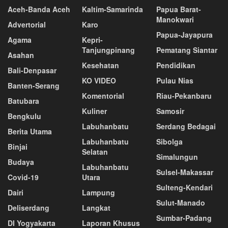
Aceh-Banda Aceh
Kaltim-Samarinda
Papua Barat-
Manokwari
Advertorial
Karo
Papua-Jayapura
Agama
Kepri-
Tanjungpinang
Pematang Siantar
Asahan
Kesehatan
Pendidikan
Bali-Denpasar
KO VIDEO
Pulau Nias
Banten-Serang
Komentorial
Riau-Pekanbaru
Batubara
Kuliner
Samosir
Bengkulu
Labuhanbatu
Serdang Bedagai
Berita Utama
Labuhanbatu
Sibolga
Binjai
Selatan
Simalungun
Budaya
Labuhanbatu
Sulsel-Makassar
Covid-19
Utara
Sulteng-Kendari
Dairi
Lampung
Sulut-Manado
Deliserdang
Langkat
Sumbar-Padang
DI Yogyakarta
Laporan Khusus