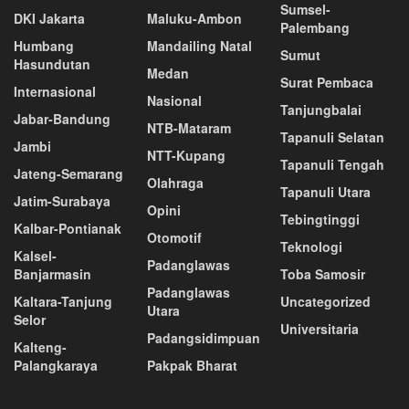
Sumsel-
DKI Jakarta
Maluku-Ambon
Palembang
Humbang
Mandailing Natal
Sumut
Hasundutan
Medan
Surat Pembaca
Internasional
Nasional
Tanjungbalai
Jabar-Bandung
NTB-Mataram
Tapanuli Selatan
Jambi
NTT-Kupang
Tapanuli Tengah
Jateng-Semarang
Olahraga
Tapanuli Utara
Jatim-Surabaya
Opini
Tebingtinggi
Kalbar-Pontianak
Otomotif
Teknologi
Kalsel-
Padanglawas
Banjarmasin
Toba Samosir
Padanglawas
Kaltara-Tanjung
Uncategorized
Utara
Selor
Universitaria
Padangsidimpuan
Kalteng-
Palangkaraya
Pakpak Bharat