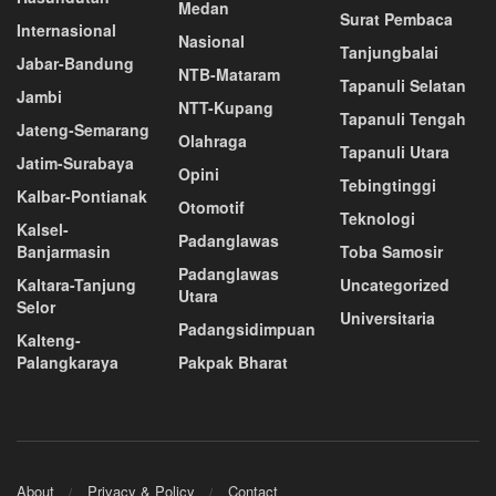
Medan
Surat Pembaca
Internasional
Nasional
Tanjungbalai
Jabar-Bandung
NTB-Mataram
Tapanuli Selatan
Jambi
NTT-Kupang
Tapanuli Tengah
Jateng-Semarang
Olahraga
Tapanuli Utara
Jatim-Surabaya
Opini
Tebingtinggi
Kalbar-Pontianak
Otomotif
Teknologi
Kalsel-
Padanglawas
Banjarmasin
Toba Samosir
Padanglawas
Kaltara-Tanjung
Uncategorized
Utara
Selor
Universitaria
Padangsidimpuan
Kalteng-
Palangkaraya
Pakpak Bharat
About
Privacy & Policy
Contact