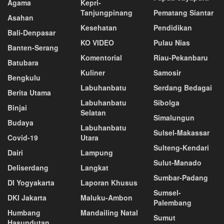
Agama
Kepri-
Tanjungpinang
Pematang Siantar
Asahan
Kesehatan
Pendidikan
Bali-Denpasar
KO VIDEO
Pulau Nias
Banten-Serang
Komentorial
Riau-Pekanbaru
Batubara
Kuliner
Samosir
Bengkulu
Labuhanbatu
Serdang Bedagai
Berita Utama
Labuhanbatu
Sibolga
Binjai
Selatan
Simalungun
Budaya
Labuhanbatu
Sulsel-Makassar
Covid-19
Utara
Sulteng-Kendari
Dairi
Lampung
Sulut-Manado
Deliserdang
Langkat
Sumbar-Padang
DI Yogyakarta
Laporan Khusus
Sumsel-
DKI Jakarta
Maluku-Ambon
Palembang
Humbang
Mandailing Natal
Sumut
Hasundutan