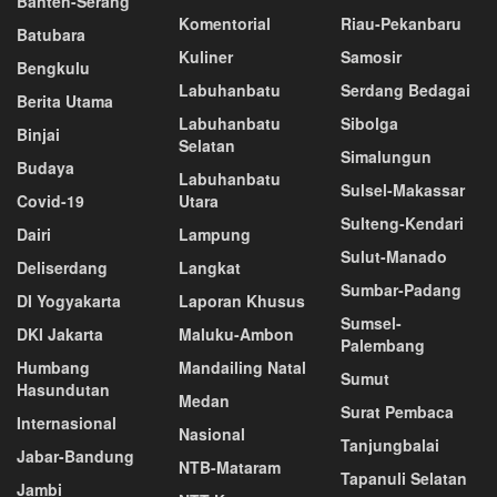
Banten-Serang
Komentorial
Riau-Pekanbaru
Batubara
Kuliner
Samosir
Bengkulu
Labuhanbatu
Serdang Bedagai
Berita Utama
Labuhanbatu
Sibolga
Binjai
Selatan
Simalungun
Budaya
Labuhanbatu
Sulsel-Makassar
Covid-19
Utara
Sulteng-Kendari
Dairi
Lampung
Sulut-Manado
Deliserdang
Langkat
Sumbar-Padang
DI Yogyakarta
Laporan Khusus
Sumsel-
DKI Jakarta
Maluku-Ambon
Palembang
Humbang
Mandailing Natal
Sumut
Hasundutan
Medan
Surat Pembaca
Internasional
Nasional
Tanjungbalai
Jabar-Bandung
NTB-Mataram
Tapanuli Selatan
Jambi