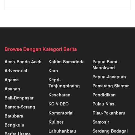
Browse Dengan Kategori Berita
Aceh-Banda Aceh
Kaltim-Samarinda
Papua Barat-
Manokwari
Advertorial
Karo
Papua-Jayapura
Agama
Kepri-
Tanjungpinang
Pematang Siantar
Asahan
Kesehatan
Pendidikan
Bali-Denpasar
KO VIDEO
Pulau Nias
Banten-Serang
Komentorial
Riau-Pekanbaru
Batubara
Kuliner
Samosir
Bengkulu
Labuhanbatu
Serdang Bedagai
Berita Utama