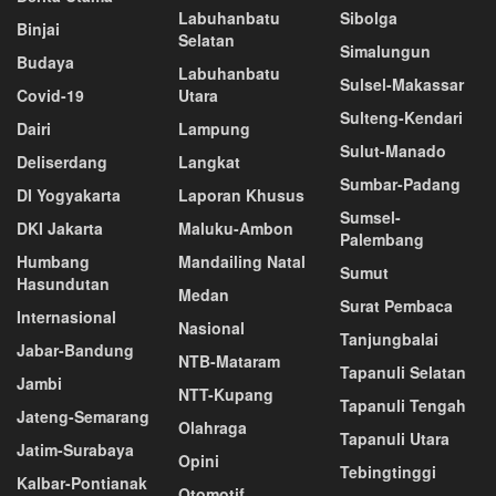
Labuhanbatu
Sibolga
Binjai
Selatan
Simalungun
Budaya
Labuhanbatu
Sulsel-Makassar
Covid-19
Utara
Sulteng-Kendari
Dairi
Lampung
Sulut-Manado
Deliserdang
Langkat
Sumbar-Padang
DI Yogyakarta
Laporan Khusus
Sumsel-
DKI Jakarta
Maluku-Ambon
Palembang
Humbang
Mandailing Natal
Sumut
Hasundutan
Medan
Surat Pembaca
Internasional
Nasional
Tanjungbalai
Jabar-Bandung
NTB-Mataram
Tapanuli Selatan
Jambi
NTT-Kupang
Tapanuli Tengah
Jateng-Semarang
Olahraga
Tapanuli Utara
Jatim-Surabaya
Opini
Tebingtinggi
Kalbar-Pontianak
Otomotif