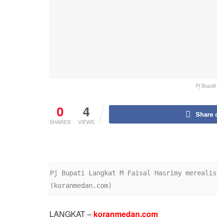
Pj Bupat
0
4
Share 
SHARES
VIEWS
Pj Bupati Langkat M Faisal Hasrimy merealis
(koranmedan.com)
LANGKAT –
koranmedan.com