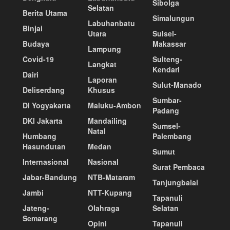
Sibolga
Selatan
Berita Utama
Simalungun
Labuhanbatu
Binjai
Utara
Sulsel-
Budaya
Makassar
Lampung
Covid-19
Sulteng-
Langkat
Kendari
Dairi
Laporan
Sulut-Manado
Deliserdang
Khusus
Sumbar-
DI Yogyakarta
Maluku-Ambon
Padang
DKI Jakarta
Mandailing
Sumsel-
Natal
Humbang
Palembang
Hasundutan
Medan
Sumut
Internasional
Nasional
Surat Pembaca
Jabar-Bandung
NTB-Mataram
Tanjungbalai
Jambi
NTT-Kupang
Tapanuli
Jateng-
Olahraga
Selatan
Semarang
Opini
Tapanuli