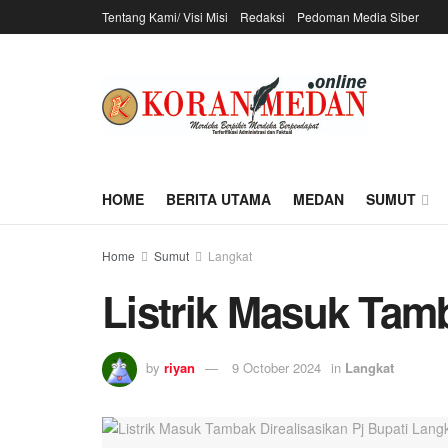
Tentang Kami/ Visi Misi
Redaksi
Pedoman Media Siber
HOME
BERITA UTAMA
MEDAN
SUMUT
Home
Sumut
Langkat
Listrik Masuk Tamb
by
riyan
9 October 2024
in
Langkat