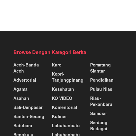
Browse Dengan Kategori Berita
Aceh-Banda
Karo
Pematang
Aceh
Siantar
Kepri-
Advertorial
Tanjungpinang
Pendidikan
Agama
Kesehatan
Pulau Nias
Asahan
KO VIDEO
Riau-
Pekanbaru
Bali-Denpasar
Komentorial
Samosir
Banten-Serang
Kuliner
Serdang
Batubara
Labuhanbatu
Bedagai
Bengkulu
Labuhanbatu