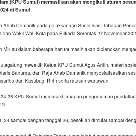
ara (KPU Sumut) memastikan akan mengikuti aturan sesuai
024 di Sumut.
a Ahab Damanik pada pelaksanaan Sosialisasi Tahapan Penca
ta dan Wakil Wali Kota pada Pilkada Serentak 27 November 2024
 MK itu dalam beberapa hari ini masih akan diplenokan menja
utagalung mewakili Ketua KPU Sumut Agus Arifin, materi sosi
taris Banurea, dan Raja Ahab Damanik menyosialisasikan sesua
ribu dan Kasubag, Ririn serta ratusan wartawan.
 24-26 KPU Sumut memasuki tahapan pengumuman pendaftara
ta.
 24 sampai dengan tanggal 26, besoklah dimulai sampai dengan
nnya yakni di Dairi dan Tapsel yang telah dinyatakan memenuhi