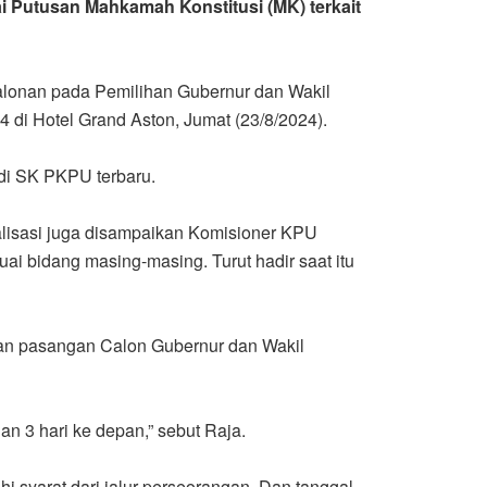
 Putusan Mahkamah Konstitusi (MK) terkait
lonan pada Pemilihan Gubernur dan Wakil
 di Hotel Grand Aston, Jumat (23/8/2024).
di SK PKPU terbaru.
alisasi juga disampaikan Komisioner KPU
i bidang masing-masing. Turut hadir saat itu
n pasangan Calon Gubernur dan Wakil
 3 hari ke depan,” sebut Raja.
 syarat dari jalur perseorangan. Dan tanggal