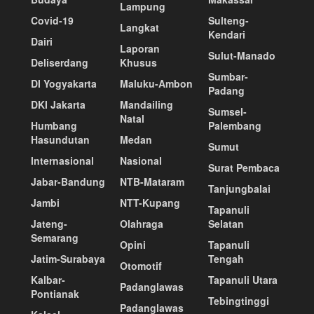
Lampung
Covid-19
Sulteng-
Langkat
Kendari
Dairi
Laporan
Sulut-Manado
Deliserdang
Khusus
Sumbar-
DI Yogyakarta
Maluku-Ambon
Padang
DKI Jakarta
Mandailing
Sumsel-
Natal
Humbang
Palembang
Hasundutan
Medan
Sumut
Internasional
Nasional
Surat Pembaca
Jabar-Bandung
NTB-Mataram
Tanjungbalai
Jambi
NTT-Kupang
Tapanuli
Jateng-
Olahraga
Selatan
Semarang
Opini
Tapanuli
Jatim-Surabaya
Tengah
Otomotif
Kalbar-
Tapanuli Utara
Padanglawas
Pontianak
Tebingtinggi
Padanglawas