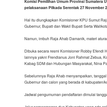
Komisi Pemilihan Umum Provinsi Sumatera Ut
pelaksanaan Pilkada Serentak 27 November 2
Hal itu diungkapkan Komisioner KPU Sumut Raj
Gubernur, Bupati dan Wakil Bupati Serta Waliko
Namun, imbuh Raja Ahab Damanik, materi aturan
Dibuka secara resmi Komisioner Robby Efendi H
lainnya yakni Frendianus Joni Rahmat Zebua, Ko
Kabag SDM dan Hubungan Masyarakat, Nina Pasa
Sebelumnya Raja Ahab menyampaikan, tanggal
Gubernur dan calon yang berada di kabupaten/ko
Jadwal pengumuman pendaftaran dimulai tanggal
Jalur perseorangan dua Kabupaten yang ada calo