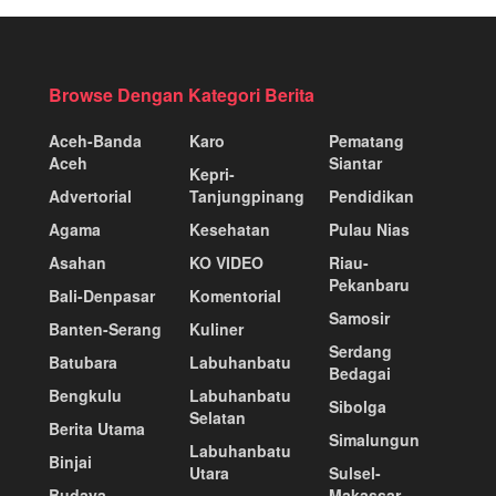
Browse Dengan Kategori Berita
Aceh-Banda
Karo
Pematang
Aceh
Siantar
Kepri-
Advertorial
Tanjungpinang
Pendidikan
Agama
Kesehatan
Pulau Nias
Asahan
KO VIDEO
Riau-
Pekanbaru
Bali-Denpasar
Komentorial
Samosir
Banten-Serang
Kuliner
Serdang
Batubara
Labuhanbatu
Bedagai
Bengkulu
Labuhanbatu
Sibolga
Selatan
Berita Utama
Simalungun
Labuhanbatu
Binjai
Utara
Sulsel-
Budaya
Makassar