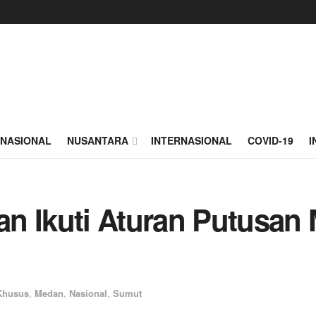
NASIONAL
NUSANTARA
INTERNASIONAL
COVID-19
I
n Ikuti Aturan Putusan M
Khusus
,
Medan
,
Nasional
,
Sumut