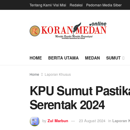
Tentang Kami/ Visi Misi
Redaksi
Pedoman Media Siber
HOME
BERITA UTAMA
MEDAN
SUMUT
Home
Laporan Khusus
KPU Sumut Pastika
Serentak 2024
by
Zul Marbun
23 August 2024
in
Laporan 