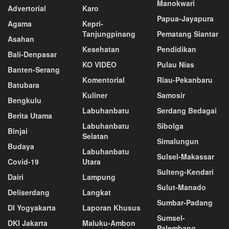
Manokwari
Advertorial
Karo
Papua-Jayapura
Agama
Kepri-
Tanjungpinang
Pematang Siantar
Asahan
Kesehatan
Pendidikan
Bali-Denpasar
KO VIDEO
Pulau Nias
Banten-Serang
Komentorial
Riau-Pekanbaru
Batubara
Kuliner
Samosir
Bengkulu
Labuhanbatu
Serdang Bedagai
Berita Utama
Labuhanbatu
Sibolga
Binjai
Selatan
Simalungun
Budaya
Labuhanbatu
Sulsel-Makassar
Covid-19
Utara
Sulteng-Kendari
Dairi
Lampung
Sulut-Manado
Deliserdang
Langkat
Sumbar-Padang
DI Yogyakarta
Laporan Khusus
Sumsel-
DKI Jakarta
Maluku-Ambon
Palembang