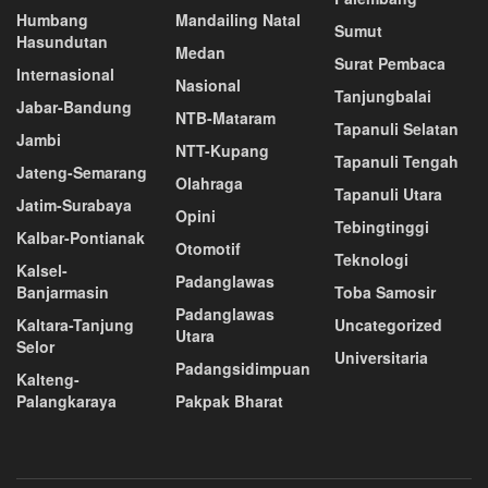
Humbang
Mandailing Natal
Sumut
Hasundutan
Medan
Surat Pembaca
Internasional
Nasional
Tanjungbalai
Jabar-Bandung
NTB-Mataram
Tapanuli Selatan
Jambi
NTT-Kupang
Tapanuli Tengah
Jateng-Semarang
Olahraga
Tapanuli Utara
Jatim-Surabaya
Opini
Tebingtinggi
Kalbar-Pontianak
Otomotif
Teknologi
Kalsel-
Padanglawas
Banjarmasin
Toba Samosir
Padanglawas
Kaltara-Tanjung
Uncategorized
Utara
Selor
Universitaria
Padangsidimpuan
Kalteng-
Palangkaraya
Pakpak Bharat