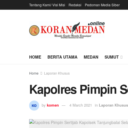
Tentang Kami/ Visi Misi
Redaksi
Pedoman Media Siber
HOME
BERITA UTAMA
MEDAN
SUMUT
Home
Laporan Khusus
Kapolres Pimpin Se
by
komen
4 March 2021
in
Laporan Khusus