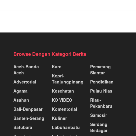
Browse Dengan Kategori Berita
Aceh-Banda
Karo
Pematang
Aceh
Siantar
Kepri-
Advertorial
Tanjungpinang
Pendidikan
Agama
Kesehatan
Pulau Nias
Asahan
KO VIDEO
Riau-
Pekanbaru
Bali-Denpasar
Komentorial
Samosir
Banten-Serang
Kuliner
Serdang
Batubara
Labuhanbatu
Bedagai