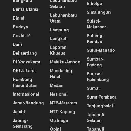
Bengkulu
Labuhanbatu
Sibolga
Selatan
Berita Utama
Simalungun
Labuhanbatu
Binjai
Utara
Sulsel-
Budaya
Makassar
Lampung
Covid-19
Sulteng-
Langkat
Kendari
Dairi
Laporan
Sulut-Manado
Deliserdang
Khusus
Sumbar-
DI Yogyakarta
Maluku-Ambon
Padang
DKI Jakarta
Mandailing
Sumsel-
Natal
Humbang
Palembang
Hasundutan
Medan
Sumut
Internasional
Nasional
Surat Pembaca
Jabar-Bandung
NTB-Mataram
Tanjungbalai
Jambi
NTT-Kupang
Tapanuli
Jateng-
Olahraga
Selatan
Semarang
Opini
Tapanuli