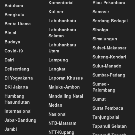
Komentorial
Riau-Pekanbaru
Batubara
Kuliner
Samosir
Bengkulu
Labuhanbatu
Serdang Bedagai
Berita Utama
Labuhanbatu
Sibolga
Binjai
Selatan
Simalungun
Budaya
Labuhanbatu
Sulsel-Makassar
Covid-19
Utara
Sulteng-Kendari
Dairi
Lampung
Sulut-Manado
Deliserdang
Langkat
Sumbar-Padang
DI Yogyakarta
Laporan Khusus
Sumsel-
DKI Jakarta
Maluku-Ambon
Palembang
Humbang
Mandailing Natal
Sumut
Hasundutan
Medan
Surat Pembaca
Internasional
Nasional
Tanjungbalai
Jabar-Bandung
NTB-Mataram
Tapanuli Selatan
Jambi
NTT-Kupang