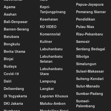
Papua-Jayapura
Agama
Kepri-
Tanjungpinang
Pematang Siantar
Asahan
Kesehatan
Pendidikan
Bali-Denpasar
KO VIDEO
Pulau Nias
Banten-Serang
Komentorial
Riau-Pekanbaru
Batubara
Kuliner
Samosir
Bengkulu
Labuhanbatu
Serdang Bedagai
Berita Utama
Labuhanbatu
Sibolga
Binjai
Selatan
Simalungun
Budaya
Labuhanbatu
Sulsel-Makassar
Covid-19
Utara
Sulteng-Kendari
Dairi
Lampung
Sulut-Manado
Deliserdang
Langkat
Sumbar-Padang
DI Yogyakarta
Laporan Khusus
Sumsel-
DKI Jakarta
Maluku-Ambon
Palembang
Humbang
Mandailing Natal