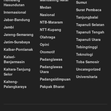
Sumut
Hasundutan
Medan
Surat Pembaca
Internasional
Nasional
Tanjungbalai
Jabar-Bandung
NTB-Mataram
Tapanuli Selatan
Jambi
NTT-Kupang
Tapanuli Tengah
Jateng-Semarang
Olahraga
Tapanuli Utara
Jatim-Surabaya
Opini
Tebingtinggi
Kalbar-Pontianak
Otomotif
Teknologi
Kalsel-
Padanglawas
Banjarmasin
Toba Samosir
Padanglawas
Kaltara-Tanjung
Uncategorized
Utara
Selor
Universitaria
Padangsidimpuan
Kalteng-
Palangkaraya
Pakpak Bharat