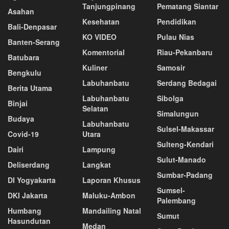
Tanjungpinang
Pematang Siantar
Asahan
Kesehatan
Pendidikan
Bali-Denpasar
KO VIDEO
Pulau Nias
Banten-Serang
Komentorial
Riau-Pekanbaru
Batubara
Kuliner
Samosir
Bengkulu
Labuhanbatu
Serdang Bedagai
Berita Utama
Labuhanbatu
Sibolga
Binjai
Selatan
Simalungun
Budaya
Labuhanbatu
Sulsel-Makassar
Covid-19
Utara
Sulteng-Kendari
Dairi
Lampung
Sulut-Manado
Deliserdang
Langkat
Sumbar-Padang
DI Yogyakarta
Laporan Khusus
Sumsel-
DKI Jakarta
Maluku-Ambon
Palembang
Humbang
Mandailing Natal
Sumut
Hasundutan
Medan