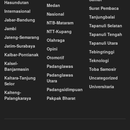
Hasundutan
Medan
Surat Pembaca
Internasional
Nasional
Tanjungbalai
Jabar-Bandung
NTB-Mataram
Tapanuli Selatan
Jambi
NTT-Kupang
Tapanuli Tengah
Jateng-Semarang
Olahraga
Tapanuli Utara
Jatim-Surabaya
Opini
Tebingtinggi
Kalbar-Pontianak
Otomotif
Teknologi
Kalsel-
Padanglawas
Banjarmasin
Toba Samosir
Padanglawas
Kaltara-Tanjung
Uncategorized
Utara
Selor
Universitaria
Padangsidimpuan
Kalteng-
Palangkaraya
Pakpak Bharat