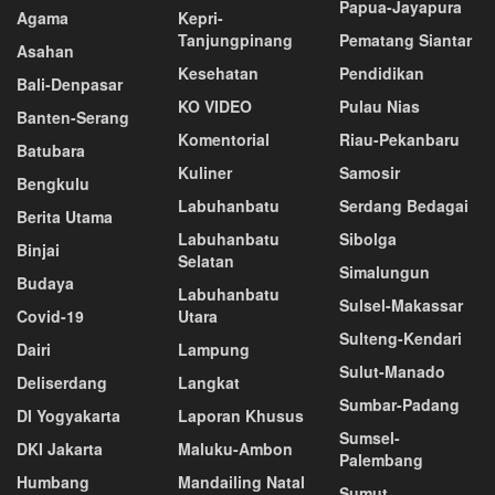
Papua-Jayapura
Agama
Kepri-
Tanjungpinang
Pematang Siantar
Asahan
Kesehatan
Pendidikan
Bali-Denpasar
KO VIDEO
Pulau Nias
Banten-Serang
Komentorial
Riau-Pekanbaru
Batubara
Kuliner
Samosir
Bengkulu
Labuhanbatu
Serdang Bedagai
Berita Utama
Labuhanbatu
Sibolga
Binjai
Selatan
Simalungun
Budaya
Labuhanbatu
Sulsel-Makassar
Covid-19
Utara
Sulteng-Kendari
Dairi
Lampung
Sulut-Manado
Deliserdang
Langkat
Sumbar-Padang
DI Yogyakarta
Laporan Khusus
Sumsel-
DKI Jakarta
Maluku-Ambon
Palembang
Humbang
Mandailing Natal
Sumut