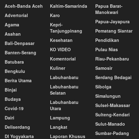
Aceh-Banda Aceh
Kaltim-Samarinda
Papua Barat-
Manokwari
Advertorial
Karo
Papua-Jayapura
Agama
Kepri-
Tanjungpinang
Pematang Siantar
Asahan
Kesehatan
Pendidikan
Bali-Denpasar
KO VIDEO
Pulau Nias
Banten-Serang
Komentorial
Riau-Pekanbaru
Batubara
Kuliner
Samosir
Bengkulu
Labuhanbatu
Serdang Bedagai
Berita Utama
Labuhanbatu
Sibolga
Binjai
Selatan
Simalungun
Budaya
Labuhanbatu
Sulsel-Makassar
Covid-19
Utara
Sulteng-Kendari
Dairi
Lampung
Sulut-Manado
Deliserdang
Langkat
Sumbar-Padang
DI Yogyakarta
Laporan Khusus