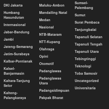
Sumsel-
DKI Jakarta
Maluku-Ambon
Palembang
Humbang
Mandailing Natal
Sumut
Hasundutan
Medan
Surat Pembaca
Internasional
Nasional
Tanjungbalai
Jabar-Bandung
NTB-Mataram
Tapanuli Selatan
Jambi
NTT-Kupang
Tapanuli Tengah
Jateng-Semarang
Olahraga
Tapanuli Utara
Jatim-Surabaya
Opini
Tebingtinggi
Kalbar-Pontianak
Otomotif
Teknologi
Kalsel-
Padanglawas
Banjarmasin
Toba Samosir
Padanglawas
Kaltara-Tanjung
Uncategorized
Utara
Selor
Universitaria
Padangsidimpuan
Kalteng-
Palangkaraya
Pakpak Bharat