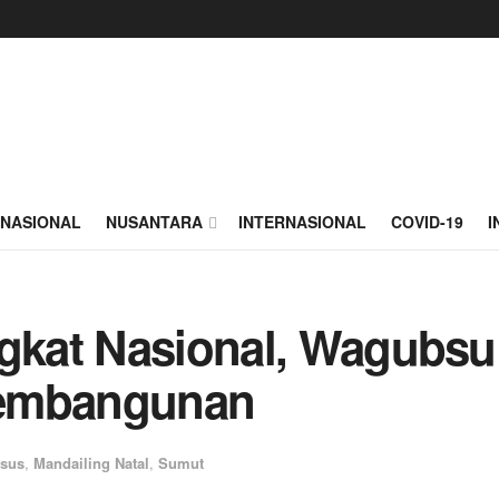
NASIONAL
NUSANTARA
INTERNASIONAL
COVID-19
I
ngkat Nasional, Wagubs
Pembangunan
usus
,
Mandailing Natal
,
Sumut