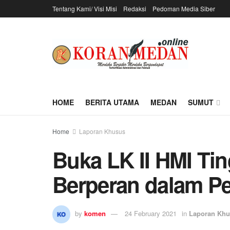
Tentang Kami/ Visi Misi
Redaksi
Pedoman Media Siber
HOME
BERITA UTAMA
MEDAN
SUMUT
Home
Laporan Khusus
Buka LK II HMI Ti
Berperan dalam 
by
komen
24 February 2021
in
Laporan Kh