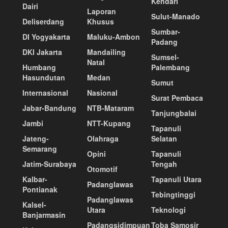
Kendari
Dairi
Laporan
Sulut-Manado
Deliserdang
Khusus
Sumbar-
DI Yogyakarta
Maluku-Ambon
Padang
DKI Jakarta
Mandailing
Sumsel-
Natal
Humbang
Palembang
Hasundutan
Medan
Sumut
Internasional
Nasional
Surat Pembaca
Jabar-Bandung
NTB-Mataram
Tanjungbalai
Jambi
NTT-Kupang
Tapanuli
Jateng-
Olahraga
Selatan
Semarang
Opini
Tapanuli
Jatim-Surabaya
Tengah
Otomotif
Kalbar-
Tapanuli Utara
Padanglawas
Pontianak
Tebingtinggi
Padanglawas
Kalsel-
Utara
Teknologi
Banjarmasin
Padangsidimpuan
Toba Samosir