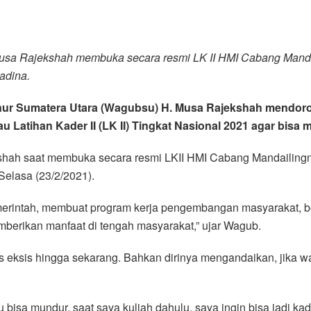
sa Rajekshah membuka secara resmi LK II HMI Cabang Mandail
adina.
rnur Sumatera Utara (Wagubsu) H. Musa Rajekshah mendor
tau Latihan Kader II (LK II) Tingkat Nasional 2021 agar b
hah saat membuka secara resmi LKII HMI Cabang Mandailingna
elasa (23/2/2021).
emerintah, membuat program kerja pengembangan masyarakat, b
berikan manfaat di tengah masyarakat,” ujar Wagub.
eksis hingga sekarang. Bahkan dirinya mengandaikan, jika wak
u bisa mundur, saat saya kuliah dahulu, saya ingin bisa jadi 